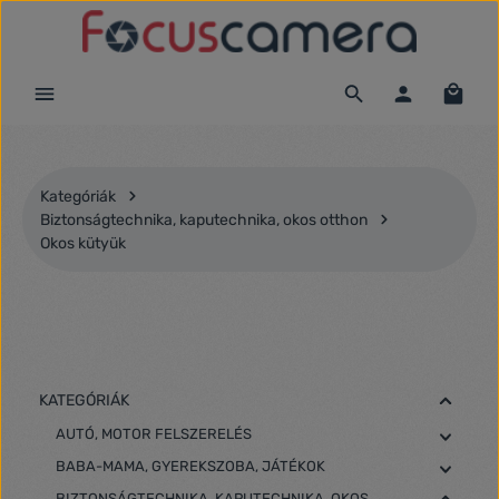
Ugrás a fő tartalomra
Kategóriák
Biztonságtechnika, kaputechnika, okos otthon
Okos kütyük
KATEGÓRIÁK
AUTÓ, MOTOR FELSZERELÉS
BABA-MAMA, GYEREKSZOBA, JÁTÉKOK
BIZTONSÁGTECHNIKA, KAPUTECHNIKA, OKOS