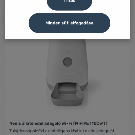
Tiltás
késleltetés csökkentésében és a kapcsolat stabilitásának
javításában. A vezérlőhöz akár 100 intelligens eszköz -
érzékelők, lámpák, háztartási készülékek stb. -
csatlakoztatható. Kompatibilis a Xiaomi Home
Minden süti elfogadása
alkalmazással. Tápellátás USB-C-n keresztül. Adatlap
Kapcsolat: Wi-Fi 802.11a/b/g/n, Bluetooth 5.0, ZigBee 3.0,
RJ-45 Egyéb jellemzők: Kompatibilis a Mi Home készülékkel
Nedis állateledel adagoló Wi-Fi (WIFIPET10CWT)
Tulajdonságok:Ezt az intelligens kisállat eledel adagolót