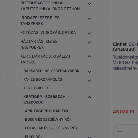
BIZTONSÁGTECHNIKA,
KAPUTECHNIKA, OKOS OTTHON
IRODAFELSZERELÉS,
TANSZEREK
FOTÓZÁS, VIDEÓZÁS, OPTIKA
HÁZTARTÁSI KIS ÉS
Einhell GC-
NAGYGÉPEK
(3430330)
KERT, BARKÁCS, KISÁLLAT
Tulajdonságok: Elektromos hálózat:
TARTÁS
V ; 50 Hz Teljesítmény: 2000 W Max.
teljesítmény
BARKÁCSOLÁS, SEGÉDANYAGOK
Üresjárati fo
gallyvastagság: 40 mm 
FA- ÉS BOKORÁPOLÁS
Hosszúság: 420 mm Szé
KERTI GRILLEK
Magasság: 620 mm Egye
bruttó tömege: 11.6 kg T
KERTIGÉP, -SZERSZÁM, -
2 db penge külön
ESZKÖZÖK
tölcsérnyílás Motorvédő kapcso
APRÍTÓGÉPEK, HASÍTÓK
45 020 Ft
Lehajtható töl
alváz kerekekkel Aprítékgyűjtő
BOKOR ÉS SZEGÉLYNYÍRÓK
az aprítékgyűjtő 
Termék
FŰKASZÁK ÉS SZEGÉLYNYÍRÓK
szállítófogantyú Tartó a meg
Megállítóval
FŰNYÍRÓK