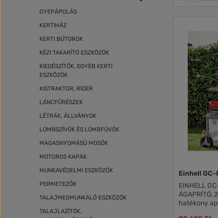
GYEPÁPOLÁS
KERTIHÁZ
KERTI BÚTOROK
KÉZI TAKARÍTÓ ESZKÖZÖK
KIEGÉSZÍTŐK, EGYÉB KERTI
ESZKÖZÖK
KISTRAKTOR, RIDER
LÁNCFŰRÉSZEK
LÉTRÁK, ÁLLVÁNYOK
LOMBSZÍVÓK ÉS LOMBFÚVÓK
MAGASNYOMÁSÚ MOSÓK
MOTOROS KAPÁK
MUNKAVÉDELMI ESZKÖZÖK
Einhell GC
PERMETEZŐK
EINHELL GC
ÁGAPRÍTÓ, 2.8KW, 45M
TALAJMEGMUNKÁLÓ ESZKÖZÖK
hatékony aprításhoz Nagy
TALAJLAZÍTÓK,
automatikus aprí