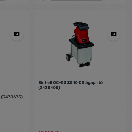
alváz kerekekkel Átlátszó, masszív
gyűjtődoboz a dugványok gyűjtéséhez
Praktikus fogantyú a kertben történő könnyű
szállításhoz Beleértve termelő banki és az
aprítónál való tartáshoz PARAMÉTEREK
Hálózati ellátás: 220-240 V | 50 Hz Erő: 2000
W Max. teljesítmény (S6 | S6%): 2500 W | 40%
Alapjárati fordulatszám: 3800 perc ^ -1 Max.
ágátmérő: 40 mm Catch box kapacitás: 55 L
Hangteljesítményszint LWA: 106 dB (A)
Einhell GC-KS 2540 CB ágaprító
(3430400)
ó (3430635)