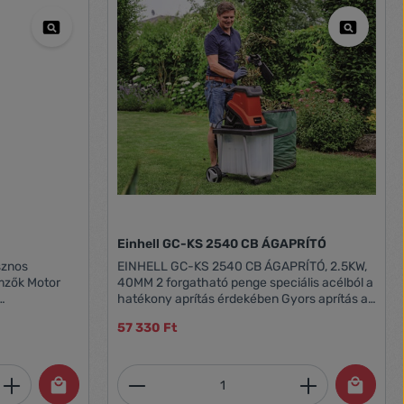
Einhell GC-KS 2540 CB ÁGAPRÍTÓ
EINHELL GC-KS 2540 CB ÁGAPRÍTÓ, 2.5KW,
40MM 2 forgatható penge speciális acélból a
hatékony aprítás érdekében Gyors aprítás a
si
bőséges tölcsérnyílásnak köszönhetően A
57 330 Ft
túlterhelés megelőzése a motor megszakító
endszer
kapcsolóján keresztül Leengedhető tölcsér
biztonsági reteszeléssel Beépített biztonsági
et, vagy használja a gombokat a mennyi
 Adja meg a kívánt mennyiséget, vagy h
Termékmennyiség: Adja meg 
ékcsalád: Orange edition Súly: 14.1 kg
kapcsoló a törmelékdobozon az aprított
anyaghoz Rugalmas használat a robusztus