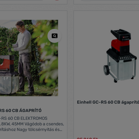
Einhell GC-RS 60 CB ágaprít
-RS 60 CB ÁGAPRÍTÓ
-RS 60 CB ELEKTROMOS
M Vágódob a csendes,
 tölcsérnyitás és
tási sebesség Forgásirány