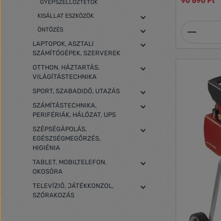
90 690 Ft
GYEPSZELLŐZTETŐK
kapcsoló az 
megakadályozásához A
KISÁLLAT ESZKÖZÖK
kerekekkel k
Termék
Átlátszó, masszí
ÖNTÖZÉS
biztonsági k
LAPTOPOK, ASZTALI
aprított anyaghoz Praktiku
SZÁMÍTÓGÉPEK, SZERVEREK
kertben tört
PARAMÉTEREK Hálózati feszültség: 
OTTHON, HÁZTARTÁS,
V | 50 Hz Teljesítmény: 2300 W Max.
VILÁGÍTÁSTECHNIKA
teljesítmény
SPORT, SZABADIDŐ, UTAZÁS
Fordulatszám:
ágátmérő: 0.045 m Gyű
SZÁMÍTÁSTECHNIKA,
Zajszint: 92 
PERIFÉRIÁK, HÁLÓZAT, UPS
SZÉPSÉGÁPOLÁS,
EGÉSZSÉGMEGŐRZÉS,
HIGIÉNIA
TABLET, MOBILTELEFON,
OKOSÓRA
TELEVÍZIÓ, JÁTÉKKONZOL,
SZÓRAKOZÁS