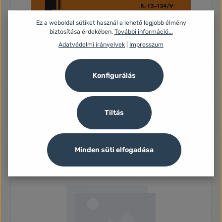
Ez a weboldal sütiket használ a lehető legjobb élmény
biztosítása érdekében.
További információ...
Adatvédelmi irányelvek
|
Impresszum
Konfigurálás
B.13-134/V A6 50x2 fekvő "Készpénzigénylés
Tiltás
elszámolásra" nyomtatvány
KÉSZPÉNZ IGÉNYLÉS ELSZAMOLÁSRA B.13-134/V
Minden süti elfogadása
1 540 Ft