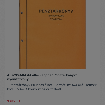
A.SZNY.504 A4 álló 50lapos "Pénztárkönyv"
nyomtatvány
- Pénztárkönyv 50 lapos füzet- Formátum: A/4 álló- Termék
kód: T.504- A borító színe változhat!
1 810 Ft