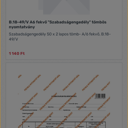
B.18-49/V A6 fekvő "Szabadságengedély" tömbös
nyomtatvány
Szabadságengedély 50 x 2 lapos tömb- A/6 fekvő, B.18-
49/V
1 140 Ft