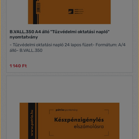
B.VALL.350 A4 álló "Tűzvédelmi oktatási napló"
nyomtatvány
- Tűzvédelmi oktatási napló 24 lapos füzet- Formátum: A/4
álló- B.VALL.350
1 140 Ft