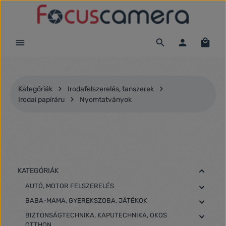
Ugrás a fő tartalomra
Kategóriák
Irodafelszerelés, tanszerek
Irodai papíráru
Nyomtatványok
KATEGÓRIÁK
AUTÓ, MOTOR FELSZERELÉS
BABA-MAMA, GYEREKSZOBA, JÁTÉKOK
BIZTONSÁGTECHNIKA, KAPUTECHNIKA, OKOS
OTTHON