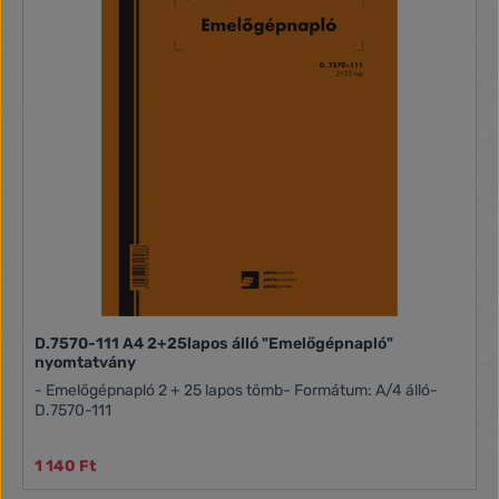
D.7570-111 A4 2+25lapos álló "Emelőgépnapló"
nyomtatvány
- Emelőgépnapló 2 + 25 lapos tömb- Formátum: A/4 álló-
D.7570-111
1 140 Ft