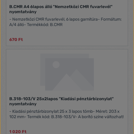
B.CMR A4 6lapos álló "Nemzetközi CMR fuvarlevél"
nyomtatvány
- Nemzetközi CMR fuvarlevél, 6 lapos garnitúra- Formátum:
A/4 álló- Termékkód: B.CMR
670 Ft
B.318-103/V 25x2lapos "Kiadási pénztárbizonylat"
nyomtatvány
- Kiadási pénztárbizonylat 25 x 3 lapos tömb- Méret: 203 x
102 mm- Termék kód: B.318-103/V- A borító színe változhat!
1 020 Ft