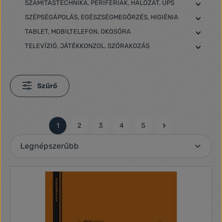
SZÁMÍTÁSTECHNIKA, PERIFÉRIÁK, HÁLÓZAT, UPS
SZÉPSÉGÁPOLÁS, EGÉSZSÉGMEGŐRZÉS, HIGIÉNIA
TABLET, MOBILTELEFON, OKOSÓRA
TELEVÍZIÓ, JÁTÉKKONZOL, SZÓRAKOZÁS
Szűrő
1
2
3
4
5
Oldal
Oldal
Oldal
Oldal
Oldal