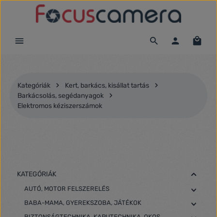
Ugrás a fő tartalomra
Kategóriák
Kert, barkács, kisállat tartás
Barkácsolás, segédanyagok
Elektromos kéziszerszámok
KATEGÓRIÁK
AUTÓ, MOTOR FELSZERELÉS
BABA-MAMA, GYEREKSZOBA, JÁTÉKOK
BIZTONSÁGTECHNIKA, KAPUTECHNIKA, OKOS