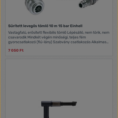
Sűrített levegős tömlő 10 m 15 bar Einhell
Vastagfalú, erősített flexibilis tömlő Lépésálló, nem törik, nem
csavarodik Mindkét végén minőségi, teljes fém
gyorscsatlakozó (fiú-lány) Szabvány csatlakozás Alkalmas
műhelyekbe, szervizekbe kompresszorok és levegős gépek,
7 050 Ft
eszközök összekötésére PARAMÉTEREK Külső átmérő O10
mm Belső átmérő:O6 mm Teljes hossz 10 m Max. nyomás 15
bar Csatlakozás Szabvány fém gyorscsatlakozó