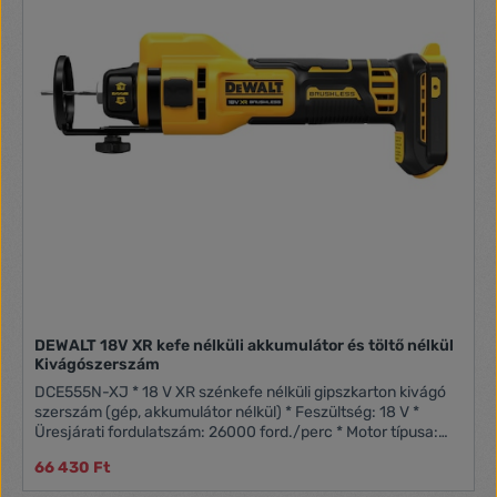
DEWALT 18V XR kefe nélküli akkumulátor és töltő nélkül
Kivágószerszám
DCE555N-XJ * 18 V XR szénkefe nélküli gipszkarton kivágó
szerszám (gép, akkumulátor nélkül) * Feszültség: 18 V *
Üresjárati fordulatszám: 26000 ford./perc * Motor típusa:
szénkefe nélküli * Szerszámbefogás: 1/8" és 1/4"
66 430 Ft
befogópatron * Súly: 1,4 kg * Tárolás: kartondoboz