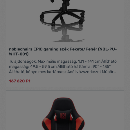
noblechairs EPIC gaming szék Fekete/Fehér (NBL-PU-
WHT-001)
Tulajdonságok: Maximális magasság: 131 - 141 cm Állítható
magasság: 49.5 - 59.5 cm Állítható háttámla: 90° - 135°
Állítható, kényelmes kartámasz Acél vázszerkezet Műbőr
borítás Kényelmes, puha bélés Teherbírás: 120 kg Tömeg: 27
167 620 Ft
kg