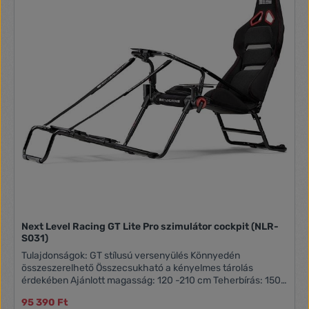
konzolhoz (PlayStation, Xbox, Nintendo) és mobiljátékokhoz
Paraméterek: termék méretei HxSzxM (cm) 83 x 61 x 78 cm
termék súlya (kg) 7 kg Hivatalos leírás:
Next Level Racing GT Lite Pro szimulátor cockpit (NLR-
S031)
Tulajdonságok: GT stílusú versenyülés Könnyedén
összeszerelhető Összecsukható a kényelmes tárolás
érdekében Ajánlott magasság: 120 -210 cm Teherbírás: 150
kg Méretek: 170 x 87 x 105 cm Tömeg: 15,5 kg
95 390 Ft