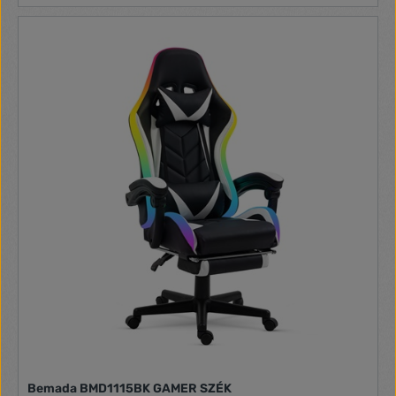
beállítással, valamint egyik oldalról lapos,másik oldalról ívelt
platformmal rendelkezik a helyes ergonomikus testtartás
biztosításához.Hintáztasd lábaidat munka közben az
egészséges vérkeringés és hatékonyság növelése
érdekében. Ez a stílusos, minimál kialakítású,matt felületű
lábtámasz hozzájárul az aktív munkaállomás
kialakításához,ezáltal pozitív hatással lehet a jólétre.Más
Leitz Ergo termékekkel kombinálva hívogató és rugalmas
munkaterületet biztosít, hogy egész nap aktív és produktív
maradhass.Ergonomikus, állítható magasságú lábtartó az
egészséges testtartás elősegítésére,valamint a vérkeringés
javítására a lábak megfelelő alátámasztása révén Segít
csökkenteni a hosszabb ideig tartó ülésből eredő
kényelmetlen érzést és merevségetÁllítható magasság a
maximális kényelem és a megfelelő üléspozíció biztosítása
érdekébenKét magassági beállítás (78 mm/128 mm) a
lábtartó megfordításávalA hintázó mozgás aktívan tart, és
lehetővé teszi a lábfej helyzetének rendszeres
változtatásátEgy lapos és egy ívelt csúszásmentes platform,
hogy minden lábméret kényelmesen elférjen rajtaAz elegáns
kialakítás tökéletesen ötvözi a funkcionalitást a
kifinomultsággalErős és tartós kialakításA Leitz Ergo
termékcsalád egyesíti a stílust a prémium minőséggela
kényelmes és aktív munkakörnyezet biztosítása érdekében
Bemada BMD1115BK GAMER SZÉK