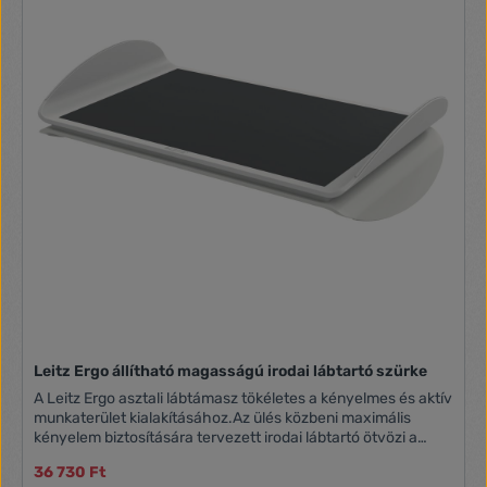
Leitz Ergo állítható magasságú irodai lábtartó szürke
A Leitz Ergo asztali lábtámasz tökéletes a kényelmes és aktív
munkaterület kialakításához.Az ülés közbeni maximális
kényelem biztosítására tervezett irodai lábtartó ötvözi a
hintáztathatóés az állítható magasságú lábtámasz
36 730 Ft
előnyeit.Az állítható magasságú irodai lábtartó 2 magassági