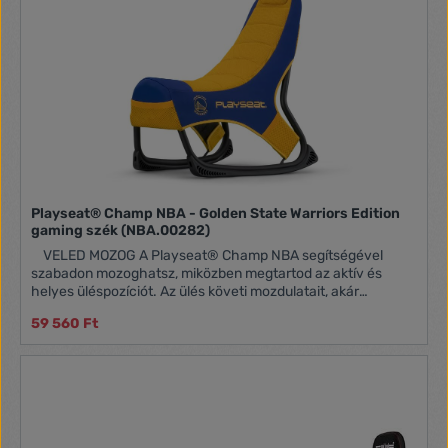
Playseat® Champ NBA - Golden State Warriors Edition
gaming szék (NBA.00282)
VELED MOZOG A Playseat® Champ NBA segítségével
szabadon mozoghatsz, miközben megtartod az aktív és
helyes üléspozíciót. Az ülés követi mozdulatait, akár
védekezésben, akár támadásban vagy. Tökéletesen
59 560 Ft
alkalmas kedvenc NBA műsorod, videójátékod használatára.
Tulajdonságok: Teljes mozgásszabadság, néhány
másodperc alatt beállítható Maximális kényelem a
csúcstechnológiás, lélegző ActiFit™ anyagnak köszönhetően
Teljes irányítás a gumi lábakkal ellátott MotionForce™ talpon
keresztül Tárolózsebek olyan tartozékok számára, mint a
mobiltelefon, a kontroller és a távirányító Ideális minden