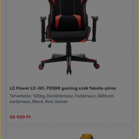
LC Power LC-GC-703BR gaming szék fekete-piros
Teherbírás: 120kg, Deréktámasz, Fejtámasz, Állítható
kartámasz, Black, Red, Gamer
50 920 Ft