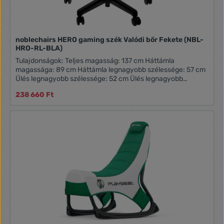
noblechairs HERO gaming szék Valódi bőr Fekete (NBL-
HRO-RL-BLA)
Tulajdonságok: Teljes magasság: 137 cm Háttámla
magassága: 89 cm Háttámla legnagyobb szélessége: 57 cm
Ülés legnagyobb szélessége: 52 cm Ülés legnagyobb
mélysége: 55 cm Kartámasz szélessége: 10,5 cm Kartámasz
238 660 Ft
mélysége: 27 cm Teherbírás: 150 kg Acél vázszerkezet,
alumínium talp Kerekekkel ellátott talp Valódi bőr borítás
Tömege: 30 kg Dönthető háttámla Derék- és nyakpárna
Állítható kartámasz Állítható magasság