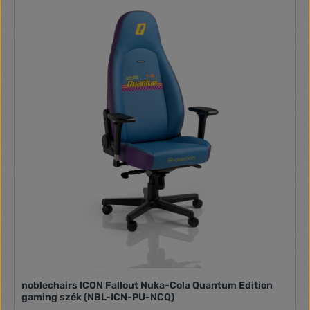
ajáljuk. Használatával megelőzhetőek a derékfájdalmak,
hátfájdalmak kialakulása. A dönthető, versenyülés háttámla
és a párnák igazán stílusos megjelenést kölcsönöznek. Nagy
fényerejű, RGB LED világítás távirányítóval
Fokozatmentesen állítható magasság gázrugó segítségével
Dönthető háttámla rész (fix ülőlap) Könnyen tisztítható
borítás Derékpárna és nyakpárna a maximális kényelemért
Energiaellátás: 5V USB, max. 2 A Szín állíthatóság:
Vezeték nélküli távirányítóval LED teljesítménye: 10 W LED
fényereje: 1000 Lumen Kábel hossza: 190 cm Max
terhelhetőség: 120 kg ülőfelületen Ülőlap mérete: 54 x 52
cm Háttámla mérete: 82 x 57 cm Karfa szélessége: 7,5 cm
Karfa magassága: 28 cm Magasság tartomány: 45 - 55
cm Szín: Fekete / piros
noblechairs ICON Fallout Nuka-Cola Quantum Edition
gaming szék (NBL-ICN-PU-NCQ)