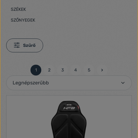
SZÉKEK
SZŐNYEGEK
Szűrő
1
2
3
4
5
Oldal
Oldal
Oldal
Oldal
Oldal