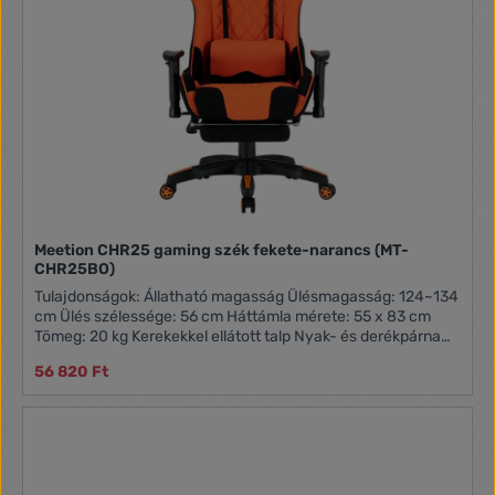
bútorszövet Puha nyak- és deréktámasz párnák Állítható
magasságú gázrugó, amely akár 145 kg / 320 font terhelést
is támogat Nagy és tágas ülés és háttámla Erős fémváz és
alumínium tengelytáv Profi reteszelő billenő mechanizmus
és 3D kartámasz. Nagy prémium görgők
Meetion CHR25 gaming szék fekete-narancs (MT-
CHR25BO)
Tulajdonságok: Állatható magasság Ülésmagasság: 124~134
cm Ülés szélessége: 56 cm Háttámla mérete: 55 x 83 cm
Tömeg: 20 kg Kerekekkel ellátott talp Nyak- és derékpárna
Dönthető háttámla: 90 - 180 fok Kihúzható lábtartó Állítható
56 820 Ft
kartámasz