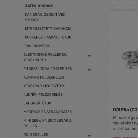
640×480, 30 fps Wi-Fi 
JÁTÉK DRÓNOK
mobileszközzel Újratölthető lítium
akkumulátor: 380 
KAMERÁK, OBJEKTÍVEK,
kapocsfeszültség: 3,7 V 
SZŰRŐK
óra (USB töltő
KITERJESZTETT GARANCIA
0,64 kg Méretek: 385×385×130 mm A
csomag tartalma DCW-380 dr
KOFFEREK, TÁSKÁK, TOKOK
távirányító 1 db akkumulátor USB töltőkábel
TÁVIRÁNYÍTÓK
4 db propeller
propeller védőkeret M
ELEKTROMOS ROLLEREK,
kézikönyv Termék gyártói oldala Termék
KERÉKPÁROK
angol nyelvű
FITNESZ, JÓGA, TESTÉPÍTÉS
KEMPING FELSZERELÉS
KERÉKPÁR KIEGÉSZÍTŐK
KÜLTÉRI FELSZERELÉS
LABDAJÁTÉKOK
DJI Flip (DJ
MEDENCE ÉS STRANDJÁTÉK
Minden egyb
MINI SEGWAY, SKATEBOARD,
távlatokat nyit Hajtsa egyszerűen ö
ROLLER
villantsa meg ügy
lenyűgöző ko
RC MODELLEK