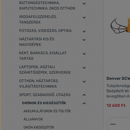
BIZTONSÁGTECHNIKA,
KAPUTECHNIKA, OKOS OTTHON
IRODAFELSZERELÉS,
TANSZEREK
FOTÓZÁS, VIDEÓZÁS, OPTIKA
HÁZTARTÁSI KIS ÉS
NAGYGÉPEK
KERT, BARKÁCS, KISÁLLAT
TARTÁS
LAPTOPOK, ASZTALI
SZÁMÍTÓGÉPEK, SZERVEREK
OTTHON, HÁZTARTÁS,
Tulajdonságok 2,4 GHz-es Wi-F
VILÁGÍTÁSTECHNIKA
Beépített Wi-Fi funkc
SPORT, SZABADIDŐ, UTAZÁS
levegőben A fényképek és videók
közvetlenül 
DRÓNOK ÉS KIEGÉSZÍTŐK
12 620 Ft
lesznek eltárolva Videó 
AKKUMULÁTOROK ÉS TÖLTŐK
480p@30fps
Műszaki adatok Szín: fekete/
ÁLLVÁNYOK
Termék
Vezérlési ha
Repülési idő: kb. 6
DRÓN KIEGÉSZÍTŐK