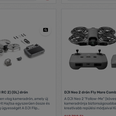
kapcsolat
-polimer
mAh Akkumulátor
Töltési idő: kb. 1,5-2
kábel a csomagban) Tömeg:
ón 2,4 GHz
 lapát (fekete/narancs) 4 db
agyar nyelvű
 adatlapja
I RC 2) (GL) drón
DJI Neo 2 drón Fly More Com
en vlog kameradrón, amely új
A DJI Neo 2 "Follow-Me" (köve
ssze és
kameradrónja biztonságosabban
ességét A DJI Flip
kreatívabb repülési módjaival Kiváló drón
mpakt kialakítással és kivételes
kezdőknek mindenirányú