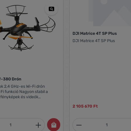
DJI Matrice 4T SP Plus
DJI Matrice 4T SP Plus
Denver DCW-380 Drón
i drón
ió Nagyon stabil a
a csatlakoztatott okoseszközön
2 105 670 Ft
rögzítése
 (640x480) felbontásban
narancs
mennyiség: Adja meg a kívánt mennyiség
Termékmennyiség:
tótávolság: kb. 30-50 méter
-8 perc 0,3 MP kamera