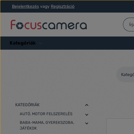
Bejelentkezés
vagy
Regisztráció
ás a fő tartalomra
Ugrás a kereséshez
Ugrás a fő navigációhoz
Kategóriák
Kategó
KATEGÓRIÁK
AUTÓ, MOTOR FELSZERELÉS
BABA-MAMA, GYEREKSZOBA,
JÁTÉKOK