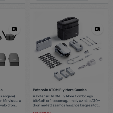
akkumulátor USB töltőkábel 4 db propeller
lapát 4 db propeller védőkeret Magyar nyelvű
kézikönyv Termék gyártói oldala
bo
Potensic ATOM Fly More Combo
ss engem)
A Potensic ATOM Fly More Combo egy
 tér vissza a
bővített drón csomag, amely az alap ATOM
drón mellett számos hasznos kiegészítőt
kínál a hosszabb repülési élmény és a