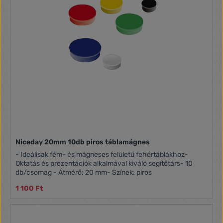
Niceday 20mm 10db piros táblamágnes
- Ideálisak fém- és mágneses felületű fehértáblákhoz-
Oktatás és prezentációk alkalmával kiváló segítőtárs- 10
db/csomag - Átmérő: 20 mm- Színek: piros
1 100 Ft