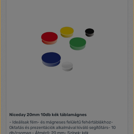
Niceday 20mm 10db kék táblamágnes
- Ideálisak fém- és mágneses felületű fehértáblákhoz-
Oktatás és prezentációk alkalmával kiváló segítőtárs- 10
db/csomag - Átmérő: 20 mm- Színek: kék