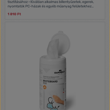
tisztításához • Kiválóan alkalmas billentyűzetek, egerek,
nyomtatók PC-házak és egyéb műanyag felületekhez
tisztítására • Biológiailag lebomló nedves törlőkendők • A
1 810 Ft
csomag tartalma: 100 db nedves törlőkendő lezárható
adagolódobozban