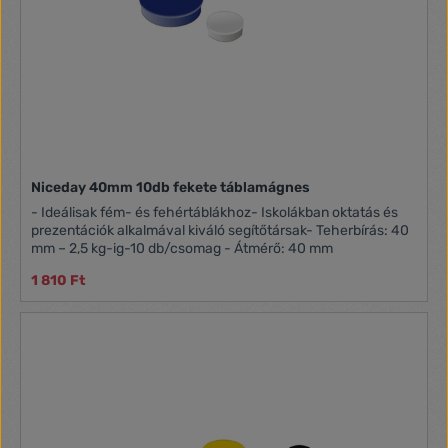
Niceday 40mm 10db fekete táblamágnes
- Ideálisak fém- és fehértáblákhoz- Iskolákban oktatás és
prezentációk alkalmával kiváló segítőtársak- Teherbírás: 40
mm – 2,5 kg-ig-10 db/csomag - Átmérő: 40 mm
1 810 Ft