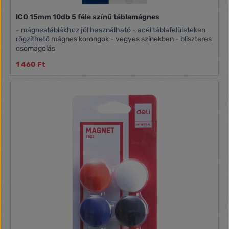
ICO 15mm 10db 5 féle színű táblamágnes
- mágnestáblákhoz jól használható - acél táblafelületeken
rögzíthető mágnes korongok - vegyes színekben - bliszteres
csomagolás
1 460 Ft