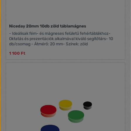
Niceday 20mm 10db zöld táblamágnes
- Ideálisak fém- és mágneses felületű fehértáblákhoz-
Oktatás és prezentációk alkalmával kiváló segítőtárs- 10
db/csomag - Átmérő: 20 mm- Színek: zöld
1 100 Ft