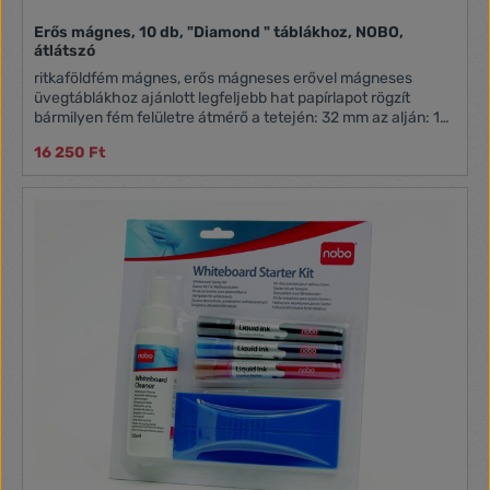
Erős mágnes, 10 db, "Diamond " táblákhoz, NOBO,
átlátszó
ritkaföldfém mágnes, erős mágneses erővel mágneses
üvegtáblákhoz ajánlott legfeljebb hat papírlapot rögzít
bármilyen fém felületre átmérő a tetején: 32 mm az alján: 19
mm 10 db/csomag
16 250 Ft