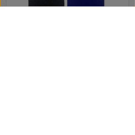
Paperform mágneses táblatörlő
Nincs leírás
870 Ft