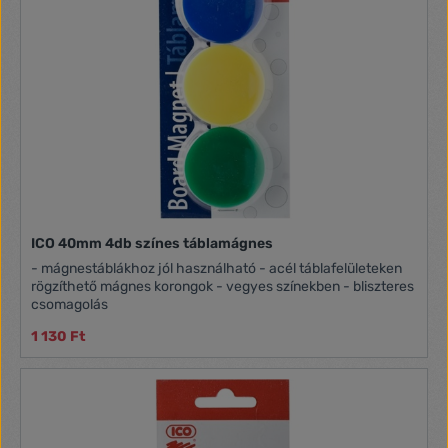
ICO 40mm 4db színes táblamágnes
- mágnestáblákhoz jól használható - acél táblafelületeken
rögzíthető mágnes korongok - vegyes színekben - bliszteres
csomagolás
1 130 Ft