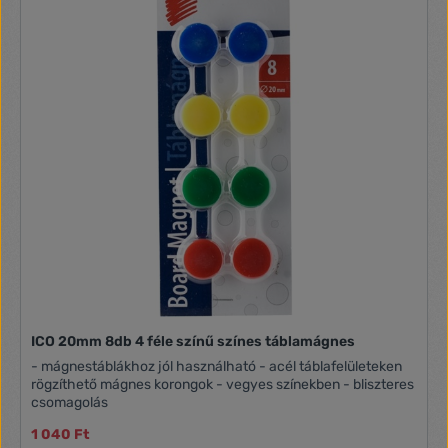
ICO 20mm 8db 4 féle színű színes táblamágnes
- mágnestáblákhoz jól használható - acél táblafelületeken
rögzíthető mágnes korongok - vegyes színekben - bliszteres
csomagolás
1 040 Ft