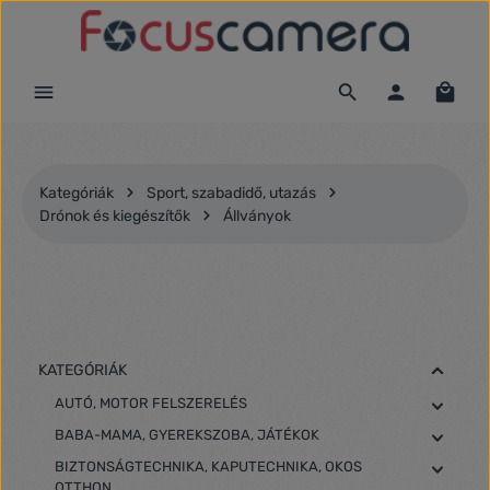
Ugrás a fő tartalomra
Kategóriák
Sport, szabadidő, utazás
Drónok és kiegészítők
Állványok
KATEGÓRIÁK
AUTÓ, MOTOR FELSZERELÉS
BABA-MAMA, GYEREKSZOBA, JÁTÉKOK
BIZTONSÁGTECHNIKA, KAPUTECHNIKA, OKOS
OTTHON