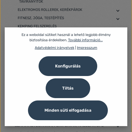
TÁVIRÁNYÍTÓK
ELEKTROMOS ROLLEREK, KERÉKPÁROK
FITNESZ, JÓGA, TESTÉPÍTÉS
KEMPING FELSZERELÉS
KERÉKPÁR KIEGÉSZÍTŐK
Ez a weboldal sütiket használ a lehető legjobb élmény
biztosítása érdekében.
További információ...
KÜLTÉRI FELSZERELÉS
Adatvédelmi irányelvek
|
Impresszum
LABDAJÁTÉKOK
MEDENCE ÉS STRANDJÁTÉK
Konfigurálás
MINI SEGWAY, SKATEBOARD, ROLLER
RC MODELLEK
SPORTESZKÖZÖK
Tiltás
TÚRA FELSZERELÉSEK
TÚRA NAVIGÁCIÓ
ÜTŐS SPORTOK
Minden süti elfogadása
VADÁSZATI KIEGÉSZÍTŐK
SZÁMÍTÁSTECHNIKA, PERIFÉRIÁK, HÁLÓZAT, UPS