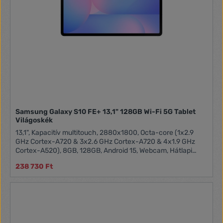
Samsung Galaxy S10 FE+ 13,1" 128GB Wi-Fi 5G Tablet
Világoskék
13,1", Kapacitív multitouch, 2880x1800, Octa-core (1x2.9
GHz Cortex-A720 & 3x2.6 GHz Cortex-A720 & 4x1.9 GHz
Cortex-A520), 8GB, 128GB, Android 15, Webcam, Hátlapi
kamera13MP, microSD, 2048GB -ig bővíthető, USB, WIFI,
238 730 Ft
Bluetooth, LTE/5G, NFC, Érintőképernyő, WiDi, GPS, G-
sensor, Glonass, 300,6x194,7x6mm, 10090mAh, 668g, Blue