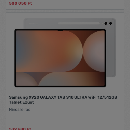
500 050 Ft
Samsung X920 GALAXY TAB S10 ULTRA WiFi 12/512GB
Tablet Ezüst
Nincs leírás
539 680 Ft