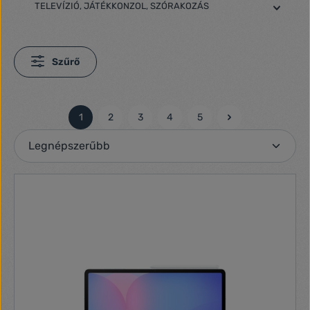
TELEVÍZIÓ, JÁTÉKKONZOL, SZÓRAKOZÁS
Szűrő
1
2
3
4
5
Oldal
Oldal
Oldal
Oldal
Oldal