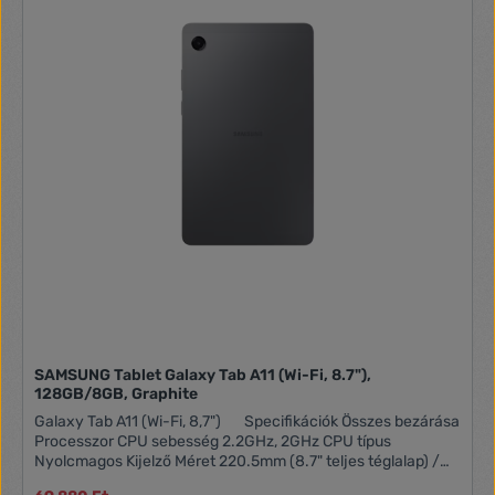
SAMSUNG Tablet Galaxy Tab A11 (Wi-Fi, 8.7"),
128GB/8GB, Graphite
Galaxy Tab A11 (Wi-Fi, 8,7") Specifikációk Összes bezárása
Processzor CPU sebesség 2.2GHz, 2GHz CPU típus
Nyolcmagos Kijelző Méret 220.5mm (8.7" teljes téglalap) /
219.6mm (8.6" lekerekített sarkokkal) Felbontás 1340 x 800