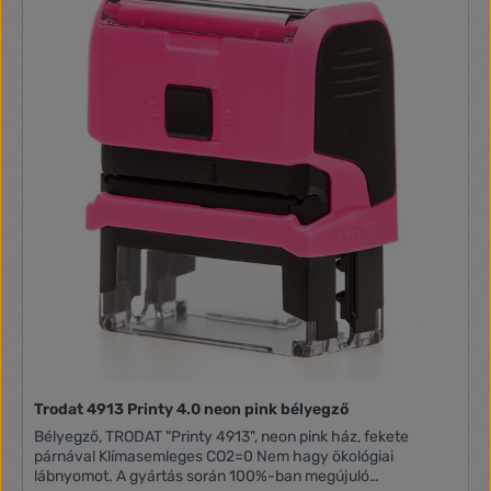
Trodat 4913 Printy 4.0 neon pink bélyegző
Bélyegző, TRODAT "Printy 4913", neon pink ház, fekete
párnával Klímasemleges CO2=0 Nem hagy ökológiai
lábnyomot. A gyártás során 100%-ban megújuló