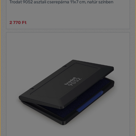
Trodat 9052 asztali cserepárna 11x7 cm, natúr színben
2 770 Ft