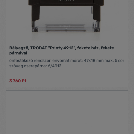
Bélyegző, TRODAT "Printy 4912", fekete ház, fekete
párnával
önfestékező rendszer lenyomat méret: 47x18 mm max. 5 sor
szöveg cserepárna: 6/4912
3 760 Ft