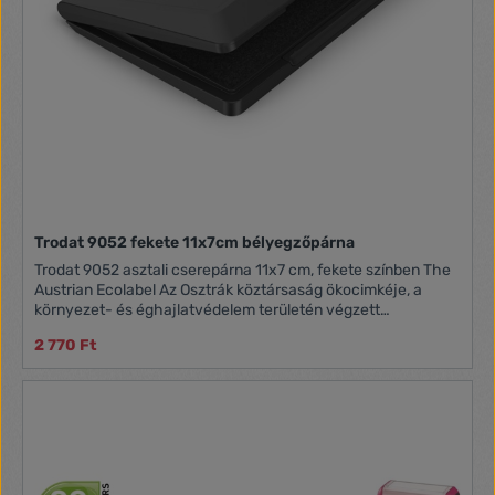
Trodat 9052 fekete 11x7cm bélyegzőpárna
Trodat 9052 asztali cserepárna 11x7 cm, fekete színben The
Austrian Ecolabel Az Osztrák köztársaság ökocimkéje, a
környezet- és éghajlatvédelem területén végzett
tevékenység eredményeként elnyert minősítés.
2 770 Ft