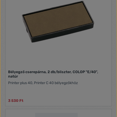
Bélyegző cserepárna, 2 db/bliszter, COLOP "E/40",
natúr
Printer plus 40, Printer C 40 bélyegzőkhöz
3 530 Ft