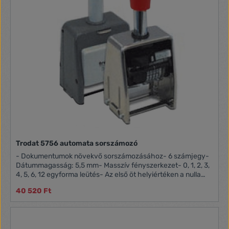
Trodat 5756 automata sorszámozó
- Dokumentumok növekvő sorszámozásához- 6 számjegy-
Dátummagasság: 5,5 mm- Masszív fényszerkezet- 0, 1, 2, 3,
4, 5, 6, 12 egyforma leütés- Az első öt helyiértéken a nulla
kiiktatható- Fekete párnával szállítjuk- 6051 festék
40 520 Ft
sorszámozóhoz, 28 ml