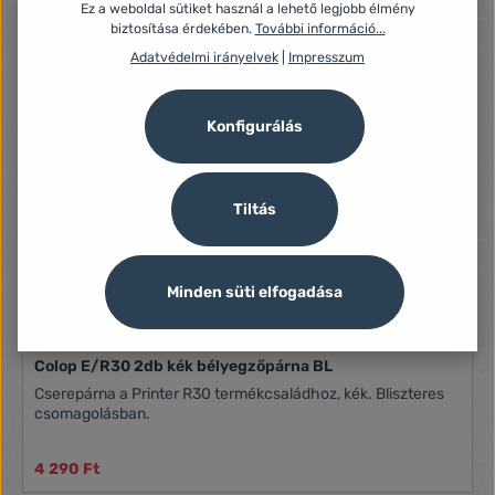
Ez a weboldal sütiket használ a lehető legjobb élmény
biztosítása érdekében.
További információ...
Adatvédelmi irányelvek
|
Impresszum
Konfigurálás
Tiltás
Minden süti elfogadása
Colop E/R30 2db kék bélyegzőpárna BL
Cserepárna a Printer R30 termékcsaládhoz, kék. Bliszteres
csomagolásban.
4 290 Ft