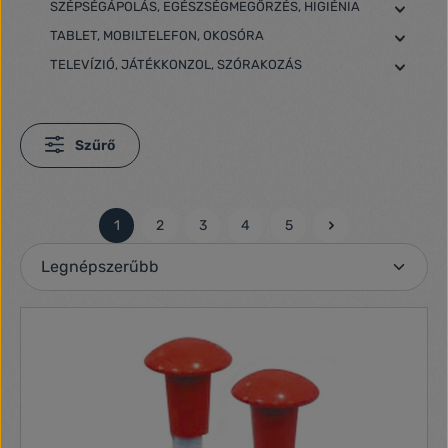
SZÉPSÉGÁPOLÁS, EGÉSZSÉGMEGŐRZÉS, HIGIÉNIA
TABLET, MOBILTELEFON, OKOSÓRA
TELEVÍZIÓ, JÁTÉKKONZOL, SZÓRAKOZÁS
Szűrő
1
2
3
4
5
Oldal
Oldal
Oldal
Oldal
Oldal