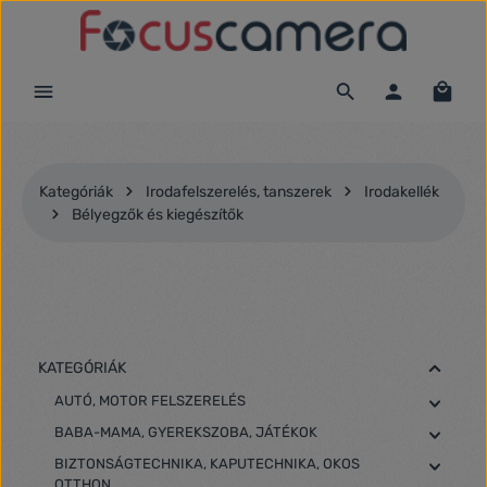
Ugrás a fő tartalomra
Kategóriák
Irodafelszerelés, tanszerek
Irodakellék
Bélyegzők és kiegészítők
KATEGÓRIÁK
AUTÓ, MOTOR FELSZERELÉS
BABA-MAMA, GYEREKSZOBA, JÁTÉKOK
BIZTONSÁGTECHNIKA, KAPUTECHNIKA, OKOS
OTTHON