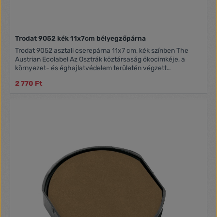
Trodat 9052 kék 11x7cm bélyegzőpárna
Trodat 9052 asztali cserepárna 11x7 cm, kék színben The
Austrian Ecolabel Az Osztrák köztársaság ökocimkéje, a
környezet- és éghajlatvédelem területén végzett
tevékenység eredményeként elnyert minősítés.
2 770 Ft