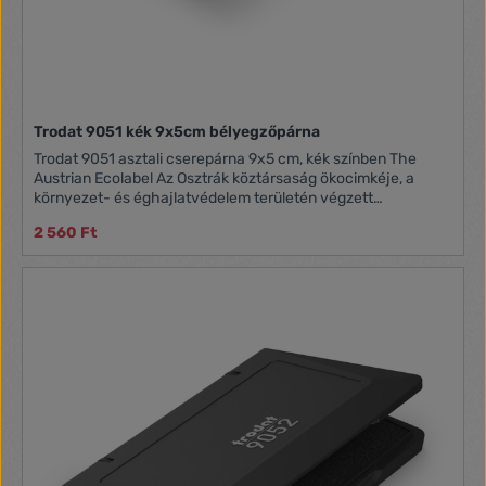
Trodat 9051 kék 9x5cm bélyegzőpárna
Trodat 9051 asztali cserepárna 9x5 cm, kék színben The
Austrian Ecolabel Az Osztrák köztársaság ökocimkéje, a
környezet- és éghajlatvédelem területén végzett
tevékenység eredményeként elnyert minősítés.
2 560 Ft