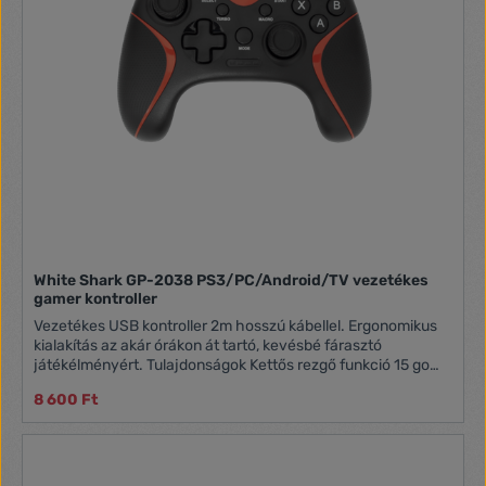
Kompatibilitás: PC (Windows® 10/11) Dugd össze és játssz: a
PC játékok automatikusan felismerik a kontrollert.
White Shark GP-2038 PS3/PC/Android/TV vezetékes
gamer kontroller
Vezetékes USB kontroller 2m hosszú kábellel. Ergonomikus
kialakítás az akár órákon át tartó, kevésbé fárasztó
játékélményért. Tulajdonságok Kettős rezgő funkció 15 gomb
+ D-pad + 2 analóg kar 2 joystik: 2 x 360°, lenyomható
8 600 Ft
Kompatibilitás: PS3, Windows, Android BOX és TV
Csatlakozás: USB Type A - USB Type C Kábelhossz: 2 méter
Színe: Fekete/piros Termék mérete: 152 x 115 x 58 mm
Termék súlya: 220 g