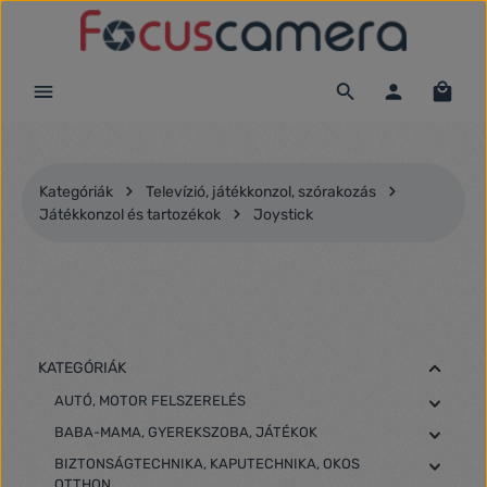
Ugrás a fő tartalomra
Kategóriák
Televízió, játékkonzol, szórakozás
Játékkonzol és tartozékok
Joystick
KATEGÓRIÁK
AUTÓ, MOTOR FELSZERELÉS
BABA-MAMA, GYEREKSZOBA, JÁTÉKOK
BIZTONSÁGTECHNIKA, KAPUTECHNIKA, OKOS
OTTHON