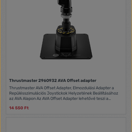
Thrustmaster 2960932 AVA Offset adapter
Thrustmaster AVA Offset Adapter, Elmozdulási Adapter a
Repülésszimulációs Joystickok Helyzetének Beállításához
az AVA Alapon Az AVA Offset Adapter lehetővé teszi a
joystick markolat pozíciójának beállítását az AVA alapon, az
14 550 Ft
optimális valósághűség és kényelem érdekében, a középső
pilóta vezetési pozícióba állítva. Legfontosabb jellemzők:
Elmozdulási adapter, amely lehetővé teszi a markolat
helyzetének 15°-os vagy 30°-os beállítását a joystick
középső helyzetében Optimalizálja a valósághűséget és a