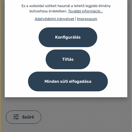
Ez a weboldal sütiket használ a lehető legjobb élmény
IRODAFELSZERELÉS, TANSZEREK
biztosítása érdekében.
További információ...
FOTÓZÁS, VIDEÓZÁS, OPTIKA
Adatvédelmi irányelvek
|
Impresszum
HÁZTARTÁSI KIS ÉS NAGYGÉPEK
KERT, BARKÁCS, KISÁLLAT TARTÁS
Konfigurálás
LAPTOPOK, ASZTALI SZÁMÍTÓGÉPEK, SZERVEREK
OTTHON, HÁZTARTÁS, VILÁGÍTÁSTECHNIKA
SPORT, SZABADIDŐ, UTAZÁS
Tiltás
SZÁMÍTÁSTECHNIKA, PERIFÉRIÁK, HÁLÓZAT, UPS
SZÉPSÉGÁPOLÁS, EGÉSZSÉGMEGŐRZÉS, HIGIÉNIA
Minden süti elfogadása
TABLET, MOBILTELEFON, OKOSÓRA
TELEVÍZIÓ, JÁTÉKKONZOL, SZÓRAKOZÁS
Szűrő