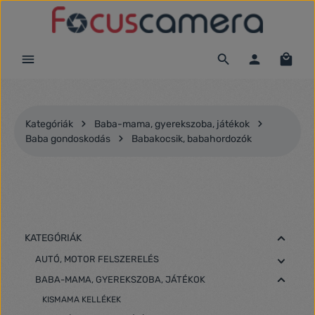
Ugrás a fő tartalomra
Kategóriák
Baba-mama, gyerekszoba, játékok
Baba gondoskodás
Babakocsik, babahordozók
KATEGÓRIÁK
AUTÓ, MOTOR FELSZERELÉS
BABA-MAMA, GYEREKSZOBA, JÁTÉKOK
KISMAMA KELLÉKEK