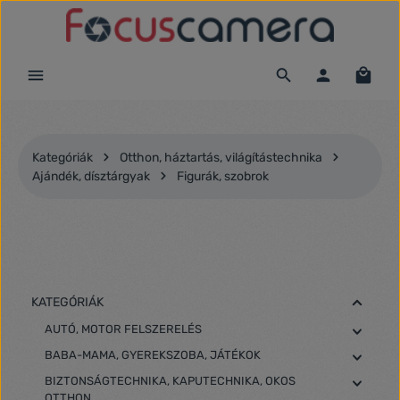
Ugrás a fő tartalomra
Kategóriák
Otthon, háztartás, világítástechnika
Ajándék, dísztárgyak
Figurák, szobrok
KATEGÓRIÁK
AUTÓ, MOTOR FELSZERELÉS
BABA-MAMA, GYEREKSZOBA, JÁTÉKOK
BIZTONSÁGTECHNIKA, KAPUTECHNIKA, OKOS
OTTHON