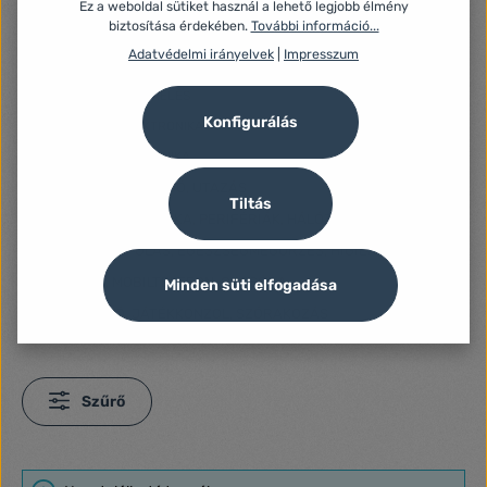
HÁZTARTÁSI KIEGÉSZÍTŐK
Ez a weboldal sütiket használ a lehető legjobb élmény
biztosítása érdekében.
További információ...
HOSSZABBÍTÓK, ELOSZTÓK
Adatvédelmi irányelvek
|
Impresszum
KONYHAFELSZERELÉSEK
LAKÁSFELSZERELÉS
Konfigurálás
OTTHON ELEKTRONIKA
VILÁGÍTÁSTECHNIKA
SPORT, SZABADIDŐ, UTAZÁS
Tiltás
SZÁMÍTÁSTECHNIKA, PERIFÉRIÁK, HÁLÓZAT, UPS
SZÉPSÉGÁPOLÁS, EGÉSZSÉGMEGŐRZÉS, HIGIÉNIA
TABLET, MOBILTELEFON, OKOSÓRA
Minden süti elfogadása
TELEVÍZIÓ, JÁTÉKKONZOL, SZÓRAKOZÁS
Szűrő