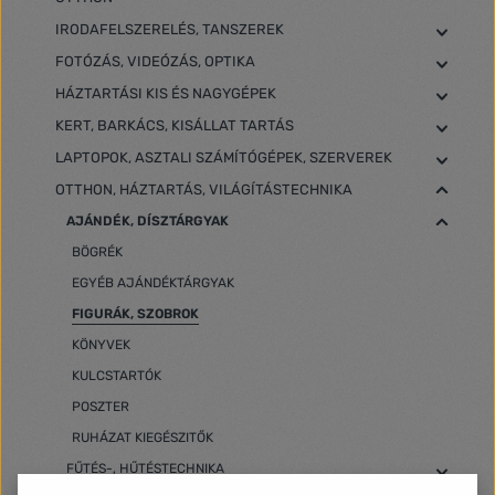
IRODAFELSZERELÉS, TANSZEREK
FOTÓZÁS, VIDEÓZÁS, OPTIKA
HÁZTARTÁSI KIS ÉS NAGYGÉPEK
KERT, BARKÁCS, KISÁLLAT TARTÁS
LAPTOPOK, ASZTALI SZÁMÍTÓGÉPEK, SZERVEREK
OTTHON, HÁZTARTÁS, VILÁGÍTÁSTECHNIKA
AJÁNDÉK, DÍSZTÁRGYAK
BÖGRÉK
EGYÉB AJÁNDÉKTÁRGYAK
FIGURÁK, SZOBROK
KÖNYVEK
KULCSTARTÓK
POSZTER
RUHÁZAT KIEGÉSZITŐK
FŰTÉS-, HŰTÉSTECHNIKA