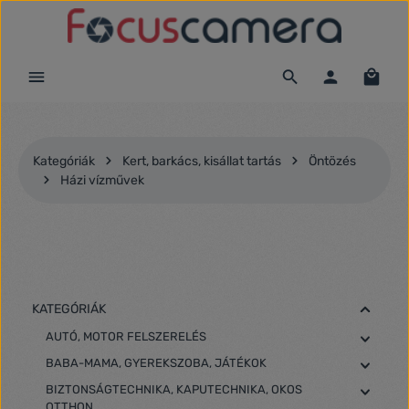
Ugrás a fő tartalomra
Kategóriák
Kert, barkács, kisállat tartás
Öntözés
Házi vízművek
KATEGÓRIÁK
AUTÓ, MOTOR FELSZERELÉS
BABA-MAMA, GYEREKSZOBA, JÁTÉKOK
BIZTONSÁGTECHNIKA, KAPUTECHNIKA, OKOS
OTTHON