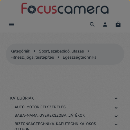
Ugrás a fő tartalomra
Kategóriák
Sport, szabadidő, utazás
Fitnesz, jóga, testépítés
Egészségtechnika
KATEGÓRIÁK
AUTÓ, MOTOR FELSZERELÉS
BABA-MAMA, GYEREKSZOBA, JÁTÉKOK
BIZTONSÁGTECHNIKA, KAPUTECHNIKA, OKOS
OTTHON