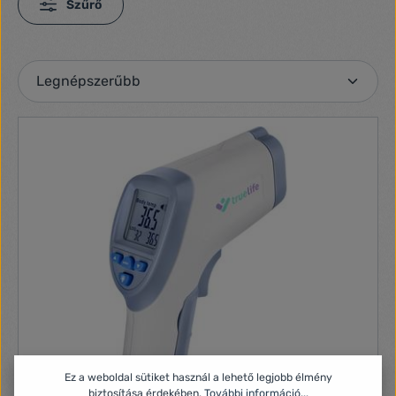
Szűrő
Ez a weboldal sütiket használ a lehető legjobb élmény
biztosítása érdekében.
További információ...