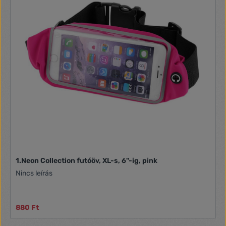
típus: Infra lázmérő · Wellness jellemzők: Érintésmentes
mérés
1.Neon Collection futóöv, XL-s, 6''-ig, pink
Nincs leírás
880 Ft