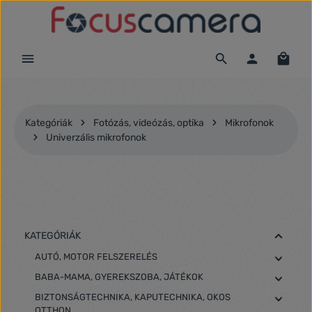
Ugrás a fő tartalomra
Kategóriák
Fotózás, videózás, optika
Mikrofonok
Univerzális mikrofonok
KATEGÓRIÁK
AUTÓ, MOTOR FELSZERELÉS
BABA-MAMA, GYEREKSZOBA, JÁTÉKOK
BIZTONSÁGTECHNIKA, KAPUTECHNIKA, OKOS
OTTHON