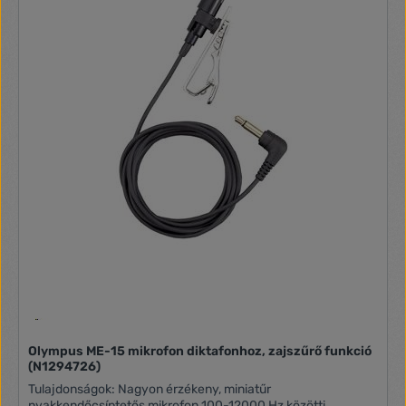
Olympus ME-15 mikrofon diktafonhoz, zajszűrő funkció
(N1294726)
Tulajdonságok: Nagyon érzékeny, miniatűr
nyakkendőcsíptetős mikrofon 100-12000 Hz közötti