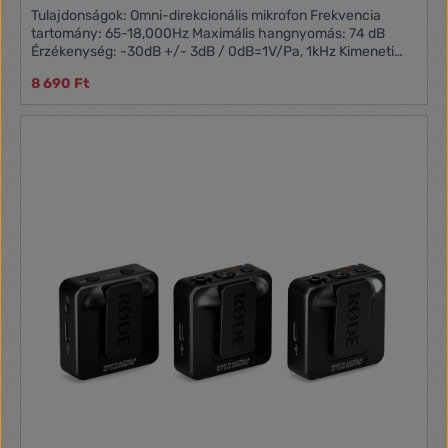
Tulajdonságok: Omni-direkcionális mikrofon Frekvencia
tartomány: 65-18,000Hz Maximális hangnyomás: 74 dB
Érzékenység: -30dB +/- 3dB / 0dB=1V/Pa, 1kHz Kimeneti
impedancia: 1000 Ohm vagy kevesebb Működés
8 690 Ft
akkumulátorról: LR44 Csatlakozás: 3.5 mm jack Tömege: 68
g Kábel: 4m