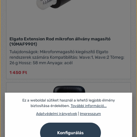
Elgato Extension Rod mikrofon állvány magasító
(10MAF9901)
Tulajdonságok: Mikrofonmagasító kiegészítő Elgato
rendszerek számára Kompatibilitás: Wave:1, Wave:2 Tömeg:
26 g Hossz: 58 mm Anyaga: acél
1 450 Ft
Ez a weboldal sütiket használ a lehető legjobb élmény
biztosítása érdekében.
További információ...
Adatvédelmi irányelvek
|
Impresszum
Konfigurálás