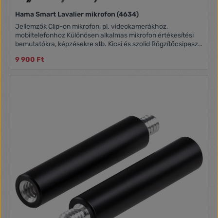
Hama Smart Lavalier mikrofon (4634)
Jellemzők Clip-on mikrofon, pl. videokamerákhoz,
mobiltelefonhoz Különösen alkalmas mikrofon értékesítési
bemutatókra, képzésekre stb. Kicsi és szolid Rögzítőcsipesz
a különböző szerelési lehetőségekhez Szélfogó szivacs a
9 900 Ft
tiszta külső felvétel biztosítása érdekében Csatlakozás:
Kábel Csatlakozás: 3,5 Modell: Mono A mikrofon
érzékenysége (+/- 3 dB): 36 dB Kábelhosszúság: 6 m
Frekvenciatartomány: 50 Hz - 20 kHz Szín: Fekete