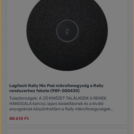
Logitech Rally Mic Pod mikrofonegység a Rally
rendszerhez fekete (989-000430)
Tulajdonságok: A JÓ KINÉZET TALÁLKOZIK A REMEK
HANGGALA karcsú, lapos kialakításnak és a kiváló
anyagoknak köszönhetően a Rally mikrofonegységek
rendkívül tiszta, természetes és beszélgetéseket idéző
88 610 Ft
hangot adnak ki. A külön mikrofonegységek több
nyalábképzési összetevőt tartalmaznak, amelyek az aktív
beszélőkre fókuszálnak, és automatikusan kiszűrik az