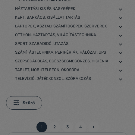
VIDEOKAMERA ÉS TARTOZÉKOK
HÁZTARTÁSI KIS ÉS NAGYGÉPEK
KERT, BARKÁCS, KISÁLLAT TARTÁS
LAPTOPOK, ASZTALI SZÁMÍTÓGÉPEK, SZERVEREK
OTTHON, HÁZTARTÁS, VILÁGÍTÁSTECHNIKA
SPORT, SZABADIDŐ, UTAZÁS
SZÁMÍTÁSTECHNIKA, PERIFÉRIÁK, HÁLÓZAT, UPS
SZÉPSÉGÁPOLÁS, EGÉSZSÉGMEGŐRZÉS, HIGIÉNIA
TABLET, MOBILTELEFON, OKOSÓRA
TELEVÍZIÓ, JÁTÉKKONZOL, SZÓRAKOZÁS
Szűrő
1
2
3
4
Oldal
Oldal
Oldal
Oldal