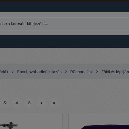
óriák
Sport, szabadidő, utazás
RC modellek
Földi és légi j
3
4
5
l
Oldal
Oldal
Oldal