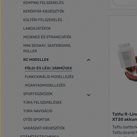
kényelmes u
KEMPING FELSZERELÉS
egyenetlen va
KERÉKPÁR KIEGÉSZÍTŐK
max. 25 km-
könnyedén ki
KÜLTÉRI FELSZERELÉS
A hosszú él
LABDAJÁTÉKOK
teszi, hogy 
utazzon Az intelligens BMS védi az
MEDENCE ÉS STRANDJÁTÉK
akkumulátor
MINI SEGWAY, SKATEBOARD,
mechanizmu
ROLLER
élettartamot,
megbízhatóságát. Túltöltés 
RC MODELLEK
Túlkisülés elleni v
FÖLDI ÉS LÉGI JÁRMŰVEK
védelem Túlmelegedés elleni védelem
Rövidzárlat elleni 
FUNKCIONÁLIS MODELLEZÉS
védelem A 300 W-os Hall-effektus kefe
nélküli moto
MŰANYAGMODELLEZÉS
azonnali len
SPORTESZKÖZÖK
W-os teljes
robogó könny
TÚRA FELSZERELÉSEK
15%-os emelkedés! Ra
TÚRA NAVIGÁCIÓ
szabadságot,
Tattu R-Li
tempójában 
XT30 akkum
ÜTŐS SPORTOK
terveztek kü
Tattu batteri
VADÁSZATI KIEGÉSZÍTŐK
lehetővé tév
Tattu brand 
haladjon. Gyalogos üzemmód 6km/h Normál
SZÁMÍTÁSTECHNIKA,