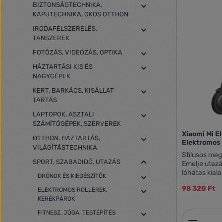
BIZTONSÁGTECHNIKA,
KAPUTECHNIKA, OKOS OTTHON
IRODAFELSZERELÉS,
TANSZEREK
FOTÓZÁS, VIDEÓZÁS, OPTIKA
HÁZTARTÁSI KIS ÉS
NAGYGÉPEK
KERT, BARKÁCS, KISÁLLAT
TARTÁS
LAPTOPOK, ASZTALI
SZÁMÍTÓGÉPEK, SZERVEREK
Xiaomi Mi E
OTTHON, HÁZTARTÁS,
Elektromos 
VILÁGÍTÁSTECHNIKA
Stílusos megj
SPORT, SZABADIDŐ, UTAZÁS
Emelje utazá
lóhátas kial
DRÓNOK ÉS KIEGÉSZÍTŐK
vázzal páros
98 320 Ft
ELEKTROMOS ROLLEREK,
amely divato
KERÉKPÁROK
élményt biztosít. A 10"
gumiabroncs
FITNESZ, JÓGA, TESTÉPÍTÉS
Termék
10"-es pneu