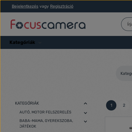
Bejelentkezés
vagy
Regisztráció
ás a fő tartalomra
Ugrás a kereséshez
Ugrás a fő navigációhoz
Kategóriák
Kateg
KATEGÓRIÁK
1
2
Oldal
Olda
AUTÓ, MOTOR FELSZERELÉS
BABA-MAMA, GYEREKSZOBA,
JÁTÉKOK