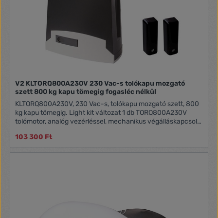
V2 KLTORQ800A230V 230 Vac-s tolókapu mozgató
szett 800 kg kapu tömegig fogasléc nélkül
KLTORQ800A230V, 230 Vac-s, tolókapu mozgató szett, 800
kg kapu tömegig. Light kit változat 1 db TORQ800A230V
tolómotor, analóg vezérléssel, mechanikus végálláskapcsoló
2 db PHOX2 2 csatornás, ugrókódos távirányító 433.92 MHz 1
103 300 Ft
pár SENSIVA-XS infrasorompó