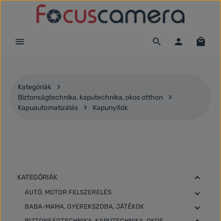
Ugrás a fő tartalomra
Kategóriák
Biztonságtechnika, kaputechnika, okos otthon
Kapuautomatizálás
Kapunyítók
KATEGÓRIÁK
AUTÓ, MOTOR FELSZERELÉS
BABA-MAMA, GYEREKSZOBA, JÁTÉKOK
BIZTONSÁGTECHNIKA, KAPUTECHNIKA, OKOS