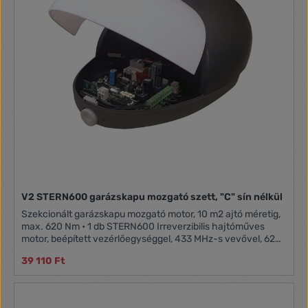
V2 STERN600 garázskapu mozgató szett, "C" sín nélkül
Szekcionált garázskapu mozgató motor, 10 m2 ajtó méretig,
max. 620 Nm • 1 db STERN600 Irreverzibilis hajtóműves
motor, beépített vezérlőegységgel, 433 MHz-s vevővel, 620
Nm • 2 db PHOX2 távirányító, 433,92 MHz
39 110 Ft