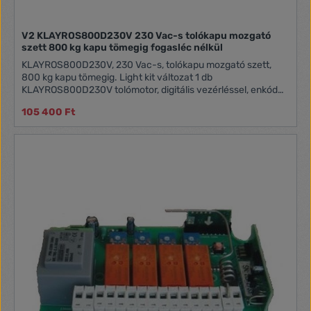
V2 KLAYROS800D230V 230 Vac-s tolókapu mozgató
szett 800 kg kapu tömegig fogasléc nélkül
KLAYROS800D230V, 230 Vac-s, tolókapu mozgató szett,
800 kg kapu tömegig. Light kit változat 1 db
KLAYROS800D230V tolómotor, digitális vezérléssel, enkóder
és mágneses végállás 2 db PHOX2 2 csatornás, ugrókódos
105 400 Ft
távirányító 433.92 MHz 1 db MR2 rádió vevő egység 433.92
MHz 1 pár SENSIVA-XS infrasorompó