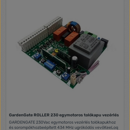
törléseelhagyott, ellopott távvezérlő törlésedobozban,
gyorscsatlaklozóval, méret 59x98x25 mmmuködési
homérséklet -20°C~+55°C
GardenGate ROLLER 230 egymotoros tolókapu vezérlés
GARDENGATE 230Vac egymotoros vezérlés tolókapukhoz
és sorompókhozbeépített 434 MHz ugrókódós vevőKeeLoq