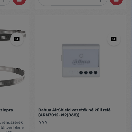
szlopra
Dahua AirShield vezeték nélküli relé
(ARM7012-W2(868))
? ? ?
atásvédelem: