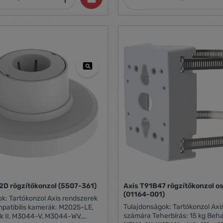
2D rögzítőkonzol (5507-361)
Axis T91B47 rögzítőkonzol o
(01164-001)
ndszerek
Tulajdonságok: Tartókonzol Axis rendszerek
patibilis kamerák: M2025-LE,
számára Teherbírás: 15 kg Beh
 II, M3044-V, M3044-WV,