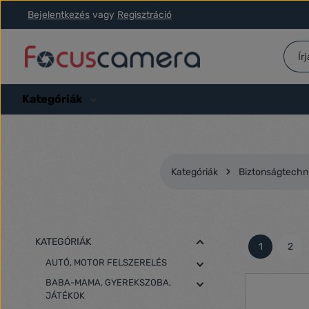
Bejelentkezés
vagy
Regisztráció
ás a fő tartalomra
Ugrás a kereséshez
Ugrás a fő navigációhoz
Kategóriák
Kategóriák
Biztonságtechni
KATEGÓRIÁK
1
2
Oldal
Olda
AUTÓ, MOTOR FELSZERELÉS
BABA-MAMA, GYEREKSZOBA,
JÁTÉKOK