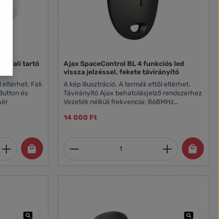
ér fali tartó
Ajax SpaceControl BL 4 funkciós led
vissza jelzéssel, fekete távirányító
térhet. Fali
A kép illusztráció. A termék ettől eltérhet.
Távirányító Ajax behatolásjelző rendszerhez
ali tartó Fehér
Vezeték nélküli frekvencia: 868MHz
Megjelenítési mód: LED visszajelzés
14 000 Ft
Különálló riasztógombok száma: 4 Vezeték
nélküli kommunikáció: Kétirányú
Akkumulátor: CR2032 Szín: Fekete Az Ajax
et, vagy használja a gombokat a mennyi
 Adja meg a kívánt mennyiséget, vagy h
Termékmennyiség: Adja meg 
HUB-ra csatlakozva üzemel, önállóan nem
működik!