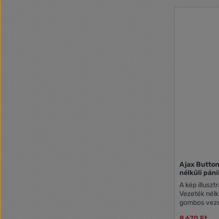
Ajax Button
nélküli pán
A kép illuszt
Vezeték nélkü
gombos vezér
indításra Beépített akkumulátor: CR2032
8 670 Ft