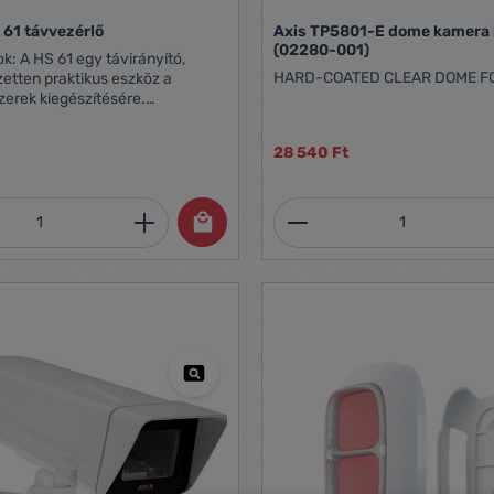
61 távvezérlő
Axis TP5801-E dome kamera
(02280-001)
k: A HS 61 egy távirányító,
HARD-COATED CLEAR DOME F
zetten praktikus eszköz a
zerek kiegészítésére.
ó: HS 50, HS 60-as
z. Mérete: 67 x 45 x 15 mm.
28 540 Ft
 3 db LR44 (AG13) (1,5 V) elem
LR44 Méretek: 67 x 45 x 15 mm
mennyiség: Adja meg a kívánt mennyiség
Termékmennyiség: