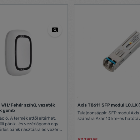
 WH/Fehér színű, vezeték
Axis T8611 SFP modul LC.LX 
ik gomb
Tulajdonságok: SFP modul Axis rendszerek
ráció. A termék ettől eltérhet.
számára Akár 10 km-es hatótá
li pánik- és vezérlőgomb egy
lés pánik riasztásra és vezérlés
52 130 Ft