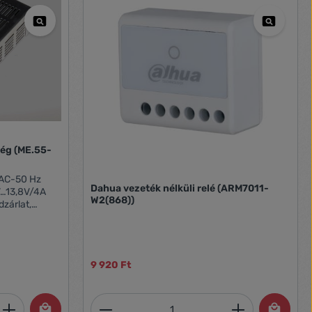
.55-
Dahua vezeték nélküli relé (ARM7011-
W2(868))
szültség
elés,
akkutöltőáram
l hibaüzenet
9 920 Ft
et, vagy használja a gombokat a mennyi
 Adja meg a kívánt mennyiséget, vagy h
Termékmennyiség: Adja meg 