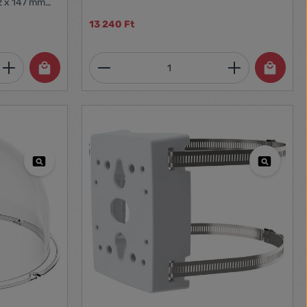
2 x 147 mm
13 240 Ft
et, vagy használja a gombokat a mennyi
 Adja meg a kívánt mennyiséget, vagy h
Termékmennyiség: Adja meg 