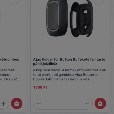
 kétgombos
Ajax Holder for Button BL fekete fali tartó
pánikjelzőhöz
l eltérhet.
A kép illusztráció. A termék ettől eltérhet. Fali
tartó pánikjelző gombhoz Ajax Button és
DoubleButton-hoz fali tartó Fekete
 Fehér
1 730 Ft
et, vagy használja a gombokat a mennyi
 Adja meg a kívánt mennyiséget, vagy h
Termékmennyiség: Adja meg 