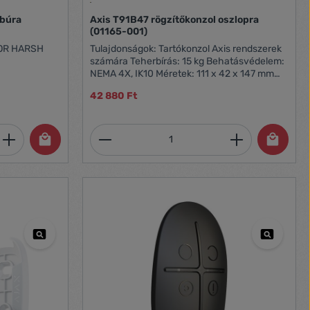
 búra
Axis T91B47 rögzítőkonzol oszlopra
(01165-001)
OR HARSH
Tulajdonságok: Tartókonzol Axis rendszerek
számára Teherbírás: 15 kg Behatásvédelem:
NEMA 4X, IK10 Méretek: 111 x 42 x 147 mm
Tömege: 300 g Oszlopméret: 50 - 150 mm
42 880 Ft
et, vagy használja a gombokat a mennyi
 Adja meg a kívánt mennyiséget, vagy h
Termékmennyiség: Adja meg 