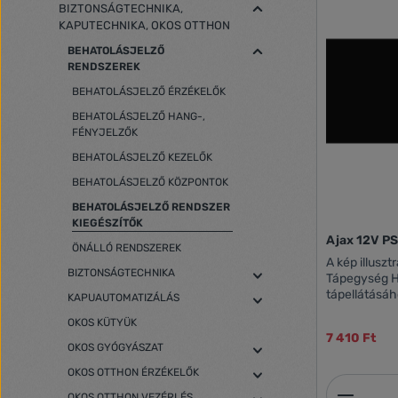
BIZTONSÁGTECHNIKA,
KAPUTECHNIKA, OKOS OTTHON
BEHATOLÁSJELZŐ
RENDSZEREK
BEHATOLÁSJELZŐ ÉRZÉKELŐK
BEHATOLÁSJELZŐ HANG-,
FÉNYJELZŐK
BEHATOLÁSJELZŐ KEZELŐK
BEHATOLÁSJELZŐ KÖZPONTOK
BEHATOLÁSJELZŐ RENDSZER
KIEGÉSZÍTŐK
Ajax 12V P
ÖNÁLLÓ RENDSZEREK
A kép illuszt
BIZTONSÁGTECHNIKA
Tápegység H
tápellátásához Bemeneti feszültség
KAPUAUTOMATIZÁLÁS
DC
OKOS KÜTYÜK
7 410 Ft
OKOS GYÓGYÁSZAT
OKOS OTTHON ÉRZÉKELŐK
Termék
OKOS OTTHON VEZÉRLÉS