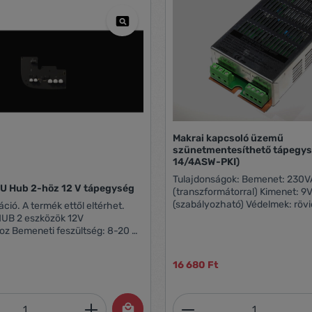
Makrai kapcsoló üzemű
szünetmentesíthető tápegység (ME
14/4ASW-PKI)
Tulajdonságok: Bemenet: 230VAC-50 Hz
SU Hub 2-höz 12 V tápegység
(transzformátorral) Kimenet: 9V…13,8V/4A
(szabályozható) Védelmek: rövidzárlat,
ráció. A termék ettől eltérhet.
túlterhelés, túlmelegedés, túlfe
UB 2 eszközök 12V
Inteligens működés. AC-DC figy
: 8-20 V
akkuteszt, öntesz, beállítható 
Minden rendellenes működésné
16 680 Ft
küldése Vizuális jelzés a tápegység
üzemmódjairól
mennyiség: Adja meg a kívánt mennyiség
Termékmennyiség: