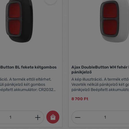
eButton BL fekete kétgombos
Ajax DoubleButton WH fehér
pánikjelző
ráció. A termék ettől eltérhet.
A kép illusztráció. A termék ettő
nikjelző két gombos
Vezeték nélküli pánikjelző két gombos
pánikjelző Beépített akkumulátor: CR2032
i frekvencia: 868MHz Fekete
Vezeték nélküli frekvencia: 868MHz
8 700 Ft
szín IP55 Az Ajax HUB-ra csatlakozva
llóan nem működik!
üzemel, önállóan nem működik!
mennyiség: Adja meg a kívánt mennyiség
Termékmennyiség: