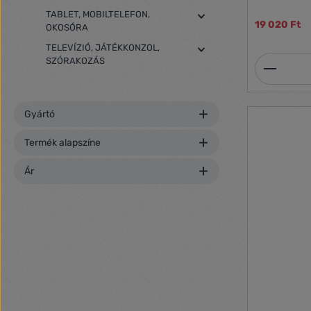
M3045-V, M
TABLET, MOBILTELEFON,
M3048-P, M3
19 020 Ft
OKOSÓRA
M3105-LVE, 
TELEVÍZIÓ, JÁTÉKKONZOL,
Termék
SZÓRAKOZÁS
Gyártó
Termék alapszíne
Ár