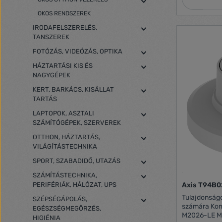
OKOS RENDSZEREK
IRODAFELSZERELÉS,
TANSZEREK
FOTÓZÁS, VIDEÓZÁS, OPTIKA
HÁZTARTÁSI KIS ÉS
NAGYGÉPEK
KERT, BARKÁCS, KISÁLLAT
TARTÁS
LAPTOPOK, ASZTALI
SZÁMÍTÓGÉPEK, SZERVEREK
OTTHON, HÁZTARTÁS,
VILÁGÍTÁSTECHNIKA
SPORT, SZABADIDŐ, UTAZÁS
SZÁMÍTÁSTECHNIKA,
PERIFÉRIÁK, HÁLÓZAT, UPS
Axis T94B0
Tulajdonságok: Tartókonzol Axis re
SZÉPSÉGÁPOLÁS,
számára Kom
EGÉSZSÉGMEGŐRZÉS,
M2026-LE Mk
HIGIÉNIA