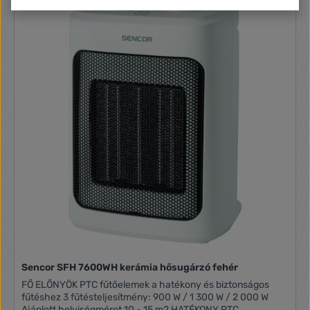
típus (CEE 7/17) Állítható hőmérséklet Igen Állítható
magasság Nem Ventilátor típusa Álló Ventilátor Beépített
fogantyúval Igen Bemeneti feszültség 220 - 240 V AC 50 Hz
Dönthető Nem Ekkora területhez alkalmas 20 m²
Túlmelegedés elleni védelem Igen Fürdőszobába alkalmas
Nem Maximális energia felhasználás 2000 W Fűtőelem Spirál
Elektronika Csatlakozó kábel hossza 1.1 m Csak ventilátor
üzem Igen Fűtés típusa Fűtőventilátor Automatikusan forog
Nem Csomagolásban lévő termékek száma 1 db Borulás ellen
védett Igen Hőbeállítások száma 2 Hőbeállítások
Teljesítmény 1000 / 2000 W
Sencor SFH 7600WH kerámia hősugárzó fehér
FŐ ELŐNYÖK PTC fűtőelemek a hatékony és biztonságos
fűtéshez 3 fűtésteljesítmény: 900 W / 1 300 W / 2 000 W
Ajánlott helyiségméret 10 - 15 m2 HATÉKONY PTC