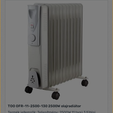
TOO OFR-11-2500-130 2500W olajradiátor
Termék jellemzők: Teljesítmény: 2500W 11 tagú 3 fűtési