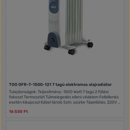
Műszaki adatok Maximális teljesítmény 2 000 W Beállítási
fokozat 3 Magasság 24 cm Szélesség 64,2 cm Mélység 44
cm Szín FEHÉR
TOO OFR-7-1500-121 7 tagú elektromos olajradiátor
Tulajdonságok: Teljesítmény: 1500 Watt 7 tagú 2 fűtési
fokozat Termosztát Túlmelegedés elleni védelem Felbillenés
esetén kikapcsol Kábel tároló Szín: szürke Tápellátás: 220V /
50Hz
16 530 Ft