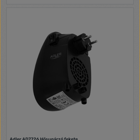
köszönhetően szinte bárhol üzembe helyezhető. 2
fűtőteljesítménnyel és 90 fokos automata oszcilláló
funkcióval lett ellátva. A forrólevegős ventilátorba beépített
biztonsági kapcsoló a készüléket automatikusan lekapcsolja,
ha a készülék véletlenül felborul. A készülék normál
helyzetbe való felállítása után a készülék ismételten
bekapcsol. A készülékbe biztonsági kapcsoló van beépítve,
amely a készüléket automatikusan lekapcsolja, ha a
készülék túlmelegszik. Amennyiben ez bekövetkezik, akkor a
hálózati vezetéket húzza ki a fali aljzatból. Győződjön meg
arról, hogy a bemeneti vagy a kimeneti nyílások nincsenek-e
letakarva vagy eldugulva. A készülék ismételt bekapcsolása
előtt várja meg a készülék teljes lehűlését a hőkapcsoló
lekapcsolása érdekében. 2 fűtésteljesítmény: 1200 / 2000 W
Fokozatmentesen beállítható termosztát Hideg levegő
funkció 90°-os automatikus oszcillálás,a levegő egyenletes
elosztásához Működésjelző lámpa Túlmelegedés elleni
védelem Automatikus kikapcsolás felborulás esetén
Beépített fogantyú a mozgatáshoz Tápfeszültség: 220 - 240
V Teljesítmény: 2000 W Méret: 22,5 × 16,6 × 29,5 cm Tömeg:
1,57 kg
Adler AD7726 Hősugárzó fekete