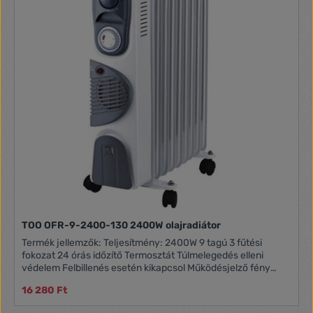
TOO OFR-9-2400-130 2400W olajradiátor
Termék jellemzők: Teljesítmény: 2400W 9 tagú 3 fűtési
fokozat 24 órás időzítő Termosztát Túlmelegedés elleni
védelem Felbillenés esetén kikapcsol Működésjelző fény
Szín: fehér 220V / 50Hz Doboz tartalma: OFR-9-2400-130
16 280 Ft
2400 W Olajradiátor Használati útmutató