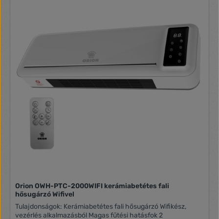
szigeteltségű helyiség esetén 30W/légköbméterrel lehet
számolni. Ez azt jelenti, hogy például 2000W-os készüléknél
kb. 66 légköbmétert lehet kifűteni. Ha a 66-ot elosztja a
szoba belmagasságával megkapja az ajánlott
négyzetmétert is.
Orion OWH-PTC-2000WIFI kerámiabetétes fali
hősugárzó Wifivel
Tulajdonságok: Kerámiabetétes fali hősugárzó Wifikész,
vezérlés alkalmazásból Magas fűtési hatásfok 2