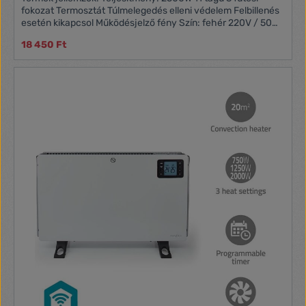
fokozat Termosztát Túlmelegedés elleni védelem Felbillenés
esetén kikapcsol Működésjelző fény Szín: fehér 220V / 50Hz
Doboz tartalma: OFR-11-2500-130 2500W Olajradiátor
18 450 Ft
Használati útmutató