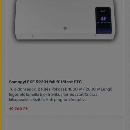
Somogyi FKF 59201 fali fűtőtest PTC
Tulajdonságok: 2 fűtési fokozat: 1000 W / 2000 W Lengő
légterelő lamella Elektronikus termosztát 12 órás
kikapcsolásidőzítés Heti program Adaptív
bekapcsolásszabályozás STOP program: a beállított
19 760 Ft
hőmérséklet elérésekor a ventilátor is kikapcsol Minden
funkció távirányítható Automatikus kikapcsolás
túlmelegedés esetén Méret: 54 x 20,5 x 12 cm Tömeg: 2,5 kg
Zajszint: 60 dB(A) Tápkábel hossza: 1,7 m Egy Átlagos