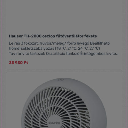
Hauser TH-2000 oszlop fűtőventilátor fekete
Leírás 3 fokozat: hűvös/meleg/ forró levegő Beállítható
hőmérsékletszabályozás (18 ºC, 21 ºC, 24 ºC, 27 ºC)
Távirányító tartozék Oszcilláció funkció Érintőgombos kivitel
Túlmelegedés elleni védelem Praktikus bőr fül, a kényelmes
25 930 Ft
hordozáshoz 88 cm magas kivitel