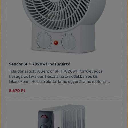
Sencor SFH 7020WH hősugárzó
Tulajdonságok: A Sencor SFH 7020WH forrólevegős
hősugárzó kiválóan használható irodákban és kis
lakásokban. Hosszú élettartamú egyenáramú motorral
rendelkezik. 2 védelmi szinttel: túlmelegedés elleni védelem,
8 670 Ft
beépített biztonsági kapcsoló. A kialakításának
köszönhetően szinte bárhol üzembe helyezhető.
Teljesítmény: 2000 Watt Hideg levegő funkció Bekapcsolás
jelző fény Túlhevülés elleni védelem Fogantyú az egyszerű
áthelyezéshez 2 teljesítményszint