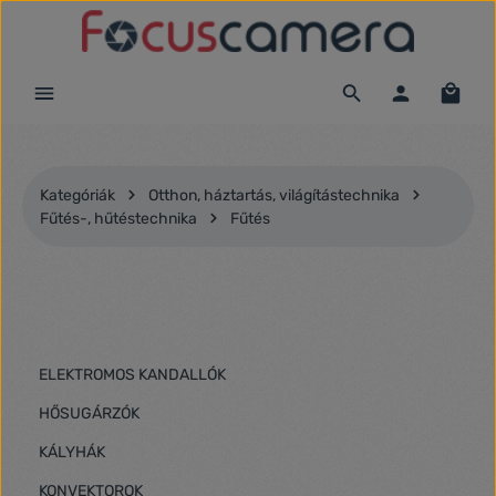
Ugrás a fő tartalomra
Kategóriák
Otthon, háztartás, világítástechnika
Fűtés-, hűtéstechnika
Fűtés
ELEKTROMOS KANDALLÓK
HŐSUGÁRZÓK
KÁLYHÁK
KONVEKTOROK