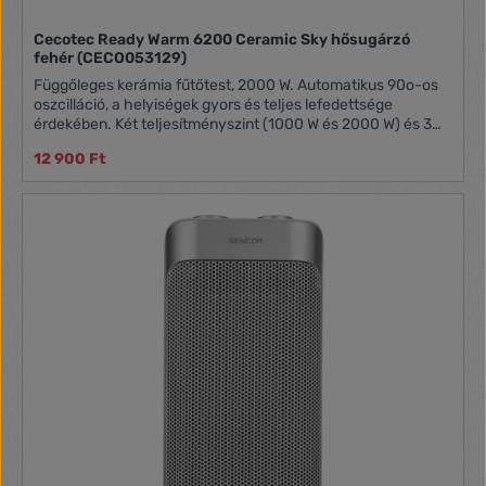
Cecotec Ready Warm 6200 Ceramic Sky hősugárzó
fehér (CECO053129)
Függőleges kerámia fűtőtest, 2000 W. Automatikus 90o-os
oszcilláció, a helyiségek gyors és teljes lefedettsége
érdekében. Két teljesítményszint (1000 W és 2000 W) és 3
üzemmód (eco, turbó és ventilátor) Túlmelegedés és borulás
12 900 Ft
elleni védelem. 20 m2 hatékony fűtésére képes.