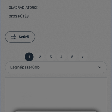
OLAJRADIÁTOROK
OKOS FŰTÉS
Szűrő
1
2
3
4
5
Oldal
Oldal
Oldal
Oldal
Oldal