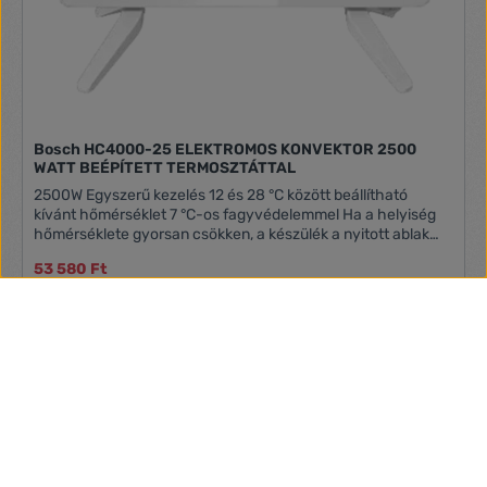
levegőt, amelyet a Sencor a leghosszabb élettartamra
tervezett. Túlmelegedés esetén kettős hőbiztosítékkal,
leejtés vagy felborulás esetén pedig automatikus
kikapcsolással is fel van szerelve. A tápkábel tartós anyaga
minimalizálja annak kopását. MŰSZAKI PARAMÉTEREK
Maximális teljesítmény: 600 W Magasság: 18,5 cm
Szélesség: 12 cm Mélység: 10 cm Szín: Piros Tömeg: 0,5 kg
Bosch HC4000-25 ELEKTROMOS KONVEKTOR 2500
WATT BEÉPÍTETT TERMOSZTÁTTAL
2500W Egyszerű kezelés 12 és 28 °C között beállítható
kívánt hőmérséklet 7 °C-os fagyvédelemmel Ha a helyiség
hőmérséklete gyorsan csökken, a készülék a nyitott ablak
funkció alapján automatikusan leáll.
53 580 Ft