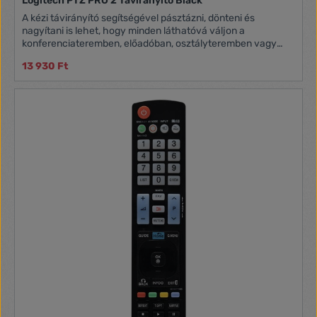
Logitech PTZ PRO 2 Távirányító Black
A kézi távirányító segítségével pásztázni, dönteni és
nagyítani is lehet, hogy minden láthatóvá váljon a
konferenciateremben, előadóban, osztályteremben vagy
munkatérben. Kompatibilitás: PTZ Pro 2 kamera Mérete: 10 ×
13 930 Ft
50 × 120 mm Tömege: 48 g