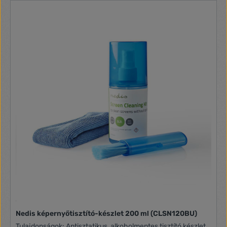
LCD-kijelzővel rendelkezik A csomag tartalma 1 db
távvezérlő Kézikönyv
Nedis képernyőtisztító-készlet 200 ml (CLSN120BU)
Tulajdonságok: Antisztatikus, alkoholmentes tisztító készlet