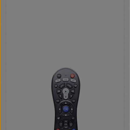
a hiányzó vagy kiegészítő funkciókhoz Kódmemória: a kódok
az akkumulátorcsere esetén kerülnek mentésre A nagy
pontosságú multi-touchpad (kikapcsolható) az egér
vezérléséhez, lehetővé teszi a könnyű és intuitív navigációt
a menükben és az interneten Színkóddal ellátott gombok a
videotext vagy az STB (például SKY) és az IP TV (például a
Liga-Total esetében a T-Home szolgáltatása esetén)
kezelésére Gyakorlati multimédiás gombok a zene és a
böngésző egyszerű vezérléséhez stb. Mini USB stick a TV /
PC / notebook USB portjába Kézi be- / kikapcsoló Kifinomult
kialakítás az ergonómikus használathoz Könnyű és vékony
forma QWERTZ billentyűzetkiosztás (Német) A kifejezetten
az LG intelligens TV-hez tervezett billentyűzet speciális
funkciói nem működnek más gyártók modelljeivel. A termék
minden olyan televízióhoz használható, amely támogatja az
eger és a billentyűzet funkciót. Kérjük, forduljon a tv-
gyártójához, ha bármilyen kérdése van a kompatibilitással
kapcsolatban. A televíziók és a telepített firmware és
alkalmazások sokfélesége miatt nem mindig garantáljuk a
teljes kompatibilitást. Jelátvitel: infravörös Anyag: műanyag
Akkumulátor típusa: micro AAA Elemek száma: 2 Működési
tartomány: 8 m Szín: fekete Alkalmas: LG