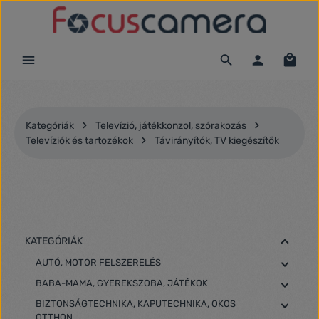
Ugrás a fő tartalomra
Kategóriák
Televízió, játékkonzol, szórakozás
Televíziók és tartozékok
Távirányítók, TV kiegészítők
KATEGÓRIÁK
AUTÓ, MOTOR FELSZERELÉS
BABA-MAMA, GYEREKSZOBA, JÁTÉKOK
BIZTONSÁGTECHNIKA, KAPUTECHNIKA, OKOS
OTTHON