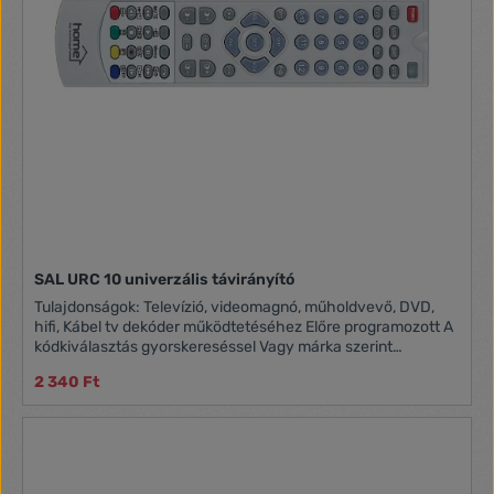
Átviteli LED-ek 1 Általános IR-kód adatbázis Igen
SAL URC 10 univerzális távirányító
Tulajdonságok: Televízió, videomagnó, műholdvevő, DVD,
hifi, Kábel tv dekóder működtetéséhez Előre programozott A
kódkiválasztás gyorskereséssel Vagy márka szerint
lehetséges Teletext funkció Memória az elemcsere
2 340 Ft
áthidalására Tápellátás: 2 x AAA [1,5 V] elem (nem tartozék)
Méret: 45 x 21 x 182 mm 8 in 1