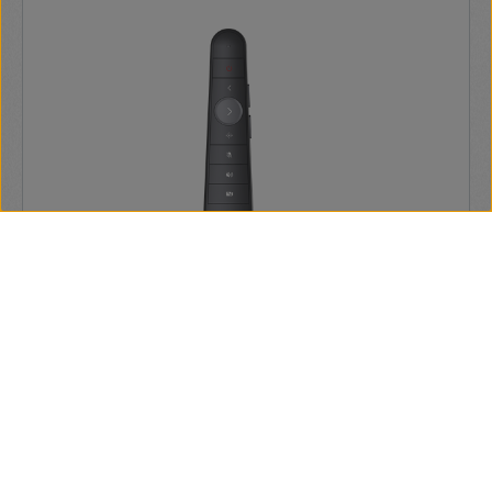
Huawei eKit IdeaHub KIEG - Távirányító - Digital
Conference System Components,IHC
Nincs leírás