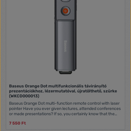
Baseus Orange Dot multifunkcionális távirányító
prezentációkhoz, lézermutatóval, újratölthető, szürke
(WKCD000013)
Baseus Orange Dot multi-function remote control with laser
pointer Have you ever given lectures, attended conferences
or made presentations? If so, you certainly know that the
right remote control with a laser pointer can make things
7 550 Ft
much easier. Multifunction Baseus device is compatible with
most laptops thanks to double USB/USB-C interface. You do