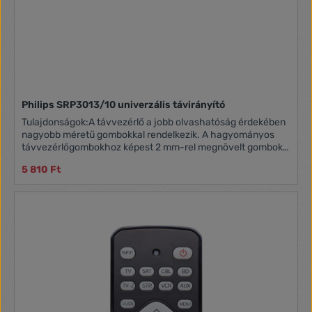
Philips SRP3013/10 univerzális távirányító
Tulajdonságok:A távvezérlő a jobb olvashatóság érdekében
nagyobb méretű gombokkal rendelkezik. A hagyományos
távvezérlőgombokhoz képest 2 mm-rel megnövelt gombok
megnyomása is kényelmesebb. Dedikált távvezérlő-
5 810 Ft
támogatás. A Philips URC weboldalon megtalálja valamennyi
márkához tartozó kódot.