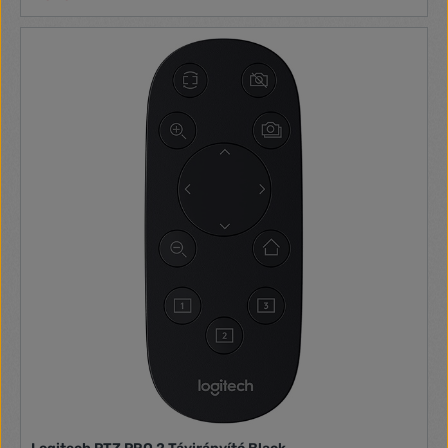
egyesével feltanítani, elég ha beállítja a leírásnak megfelelő
gyártói kódra a távirányítót és a funkciók máris
használhatóak. Több mint 1000 támogatott modell Szinte az
összes klímagyártóval kompatibilis Gyors párosítás Nem
szükséges a beállításhoz az eredeti távirányító Zseblámpa
funkció Időzíthető Kompatibilitás (népszerű gyártók): Gree,
Midea, Hisense, Hitachi, Panasonic, Fujitsu, Sharp, Daikin,
Whirlpool, Electrolux, Sanyo, Mitsubishi, LG, Samsung,
Toshiba Kommunikáció típusa: Rádiófrekvencia
Energiaforrás: 2 x AAA elem Kijelző méret: 1,2" Méret:
125 x 47 x 23 mm Szín: Fehér Anyag: Műanyag Súly:
~45 g