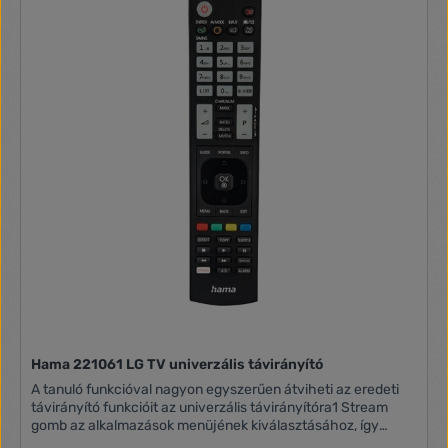
Hama 221061 LG TV univerzális távirányító
A tanuló funkcióval nagyon egyszerűen átviheti az eredeti
távirányító funkcióit az univerzális távirányítóra1 Stream
gomb az alkalmazások menüjének kiválasztásához, így
gyorsabban hozzáférhet a streaming szolgáltatásokhozA