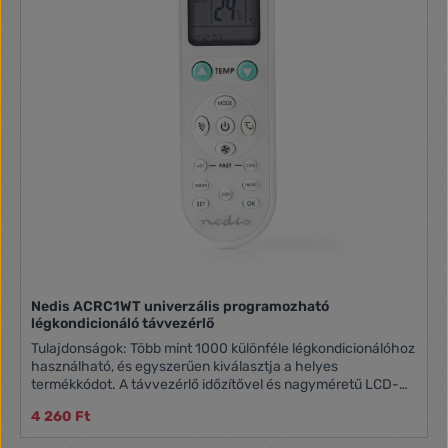
jelet, mielőtt elvégezné más Távirányítók funkcióinak
hozzárendelését Minden 2012 és utána gyártott LG
televízióhoz Elemtípus: 2x AAA / LR03
Nedis ACRC1WT univerzális programozható
légkondicionáló távvezérlő
Tulajdonságok: Több mint 1000 különféle légkondicionálóhoz
használható, és egyszerűen kiválasztja a helyes
termékkódot. A távvezérlő időzítővel és nagyméretű LCD-
kijelzővel rendelkezik, és egyszerűen rögzíthető a
4 260 Ft
légkondicionálóhoz. Egyszerűen megtalálhatja a kívánt
termékkódot Időzítő funkcióval rendelkezik Nagyméretű