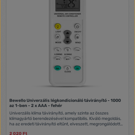
Bewello Univerzális légkondicionáló távirányító - 1000
az 1-ben - 2 x AAA - fehér
Univerzális klíma távirányító, amely szinte az összes
klímagyártó berendezésével kompatibilis. Kiváló megoldás,
ha az eredeti távirányító eltűnt, elveszett, megrongálódott
vagy nem működik vagy ha több típusú klímát szeretne egy
2 020 Ft
távirányítóval irányítani. Nem szükséges a gombokat