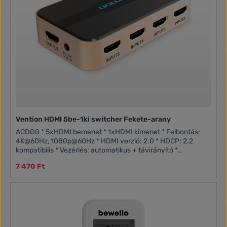
Vention HDMI 5be-1ki switcher Fekete-arany
ACDG0 * 5xHDMI bemenet * 1xHDMI kimenet * Felbontás:
4K@60Hz, 1080p@60Hz * HDMI verzió: 2.0 * HDCP: 2.2
kompatibilis * Vezérlés: automatikus + távirányító *
Támogatás: 3D, HDR10, Dolby Vision * Hangformátum
7 470 Ft
támogatás: Dolby TrueHD, DTS-HD Master Audio * Bemeneti
jelszint: 0.5-1.0V p-p * Áramellátás: USB-C 5V * Burkolat:
ABS műanyag * Tartozék: távirányító + USB-C kábel