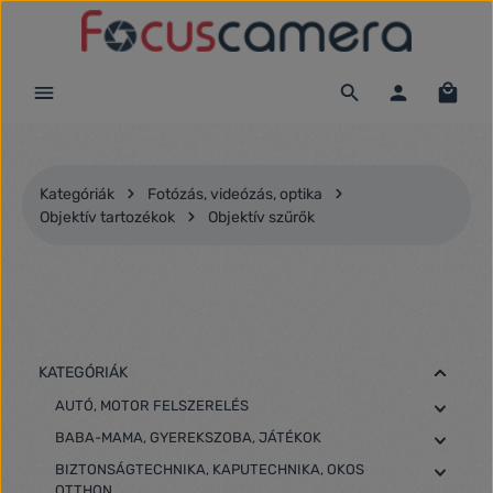
Ugrás a fő tartalomra
Kategóriák
Fotózás, videózás, optika
Objektív tartozékok
Objektív szűrők
KATEGÓRIÁK
AUTÓ, MOTOR FELSZERELÉS
BABA-MAMA, GYEREKSZOBA, JÁTÉKOK
BIZTONSÁGTECHNIKA, KAPUTECHNIKA, OKOS
OTTHON