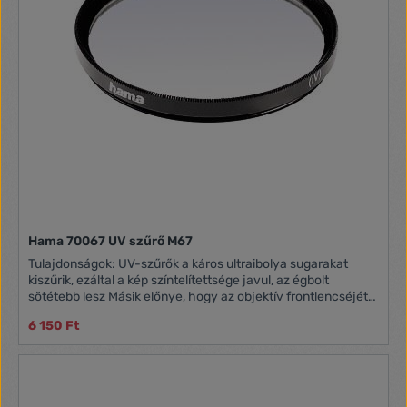
Hama 70067 UV szűrő M67
Tulajdonságok: UV-szűrők a káros ultraibolya sugarakat
kiszűrik, ezáltal a kép színtelítettsége javul, az égbolt
sötétebb lesz Másik előnye, hogy az objektív frontlencséjét
megvédi a külső behatásoktól Típus: Ultra vékony, 5 mm-es
6 150 Ft
vékonyságú optikai üveg Méret: 67mm