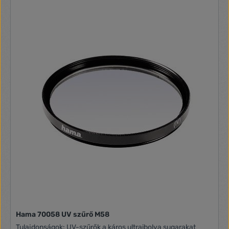
Hama 70058 UV szűrő M58
Tulajdonságok: UV-szűrők a káros ultraibolya sugarakat