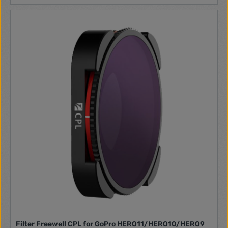
blur. To change the effect, simply twist the filter ring. Thanks
to True Color technology, this filter renders colors faithfully
while resisting dust, scratches and greasy stains. Use with
Sherpa case If you use a Sherpa case, this filter is for you! It
is compatible with the case suitable for iPhone 13 / iPhone
14 and mounts magnetically. So you can mount or replace
the filter in no time and experiment with interesting effects
for your photos. Protective coating Made of the highest
quality materials, the filter has a special protective coating
that does not affect the color optics of the materials
created. The filter is therefore resistant to dust and
scratches, as well as fingerprints and the formation of
greasy stains, so keeping it clean is no problem. At the same
time, it provides the best image quality and allows you to
maintain neutral image colors. Your photos will be stunning!
Included Filter case Manufacturer Freewell Model FW-SH-
VND1-5 Compatibility Sherpa case for iPhone 13 / iPhone 14
Filter type ND 1-5 Stop Optical coatings Dustproof, scratch
resistant, oil resistant
Filter Freewell CPL for GoPro HERO11/HERO10/HERO9