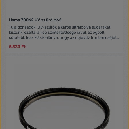
Hama 70062 UV szűrő M62
Tulajdonságok: UV-szűrők a káros ultraibolya sugarakat
kiszűrik, ezáltal a kép színtelítettsége javul, az égbolt
sötétebb lesz Másik előnye, hogy az objektív frontlencséjét
megvédi a külső behatásoktól Típus: Ultra vékony, 5 mm-es
5 530 Ft
vékonyságú optikai üveg Méret: 62mm