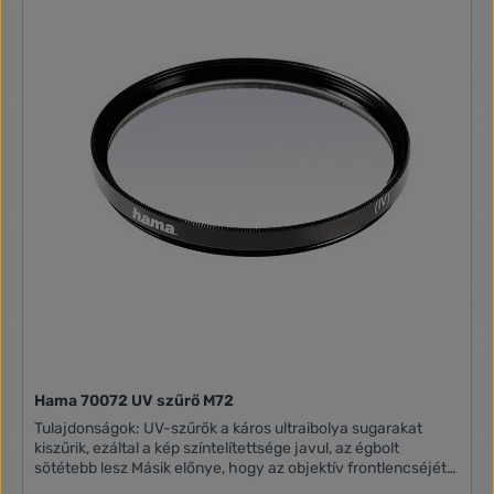
Hama 70072 UV szűrő M72
Tulajdonságok: UV-szűrők a káros ultraibolya sugarakat
kiszűrik, ezáltal a kép színtelítettsége javul, az égbolt
sötétebb lesz Másik előnye, hogy az objektív frontlencséjét
megvédi a külső behatásoktól Típus: Ultra vékony, 5 mm-es