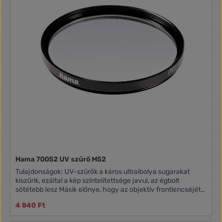
Hama 70052 UV szűrő M52
Tulajdonságok: UV-szűrők a káros ultraibolya sugarakat
kiszűrik, ezáltal a kép színtelítettsége javul, az égbolt
sötétebb lesz Másik előnye, hogy az objektív frontlencséjét
megvédi a külső behatásoktól Típus: Ultra vékony, 5 mm-es
4 840 Ft
vékonyságú optikai üveg Méret: 52mm