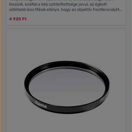
kiszűrik, ezáltal a kép színtelítettsége javul, az égbolt
sötétebb lesz Másik előnye, hogy az objektív frontlencséjét
megvédi a külső behatásoktól Típus: Ultra vékony, 5 mm-es
4 920 Ft
vékonyságú optikai üveg Méret: 58mm