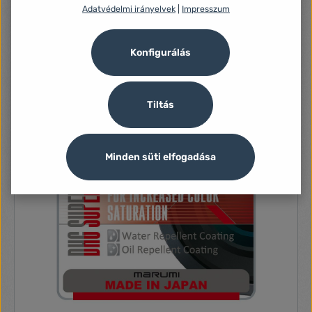
Adatvédelmi irányelvek
|
Impresszum
BarnDoorhoz
31 530 Ft
Konfigurálás
Tiltás
Minden süti elfogadása