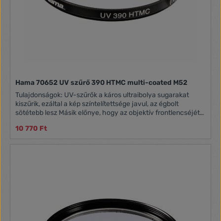
Hama 70652 UV szűrő 390 HTMC multi-coated M52
Tulajdonságok: UV-szűrők a káros ultraibolya sugarakat
kiszűrik, ezáltal a kép színtelítettsége javul, az égbolt
sötétebb lesz Másik előnye, hogy az objektív frontlencséjét
megvédi a külső behatásoktól Típus: HTMC multi-coated, 5
10 770 Ft
mm-es vékonyság Méret: 52mm