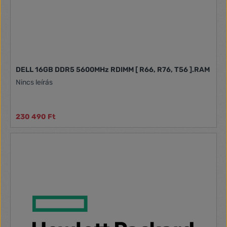
világítás mellett a modulok hőelvezetéssel rendelkeznek,
amely segít a hő szétoszlatásában és hűvösebben tartja a
memória chipet még intenzív használat mellett is.A Kingston
minőségre és megbízhatóságra épített márkanévként
ismert, így a Fury Beast RGB sorozat ideális választás lehet a
gamer és professzionális felhasználók számára egyaránt.
DELL 16GB DDR5 5600MHz RDIMM [ R66, R76, T56 ].RAM
Nincs leírás
230 490 Ft