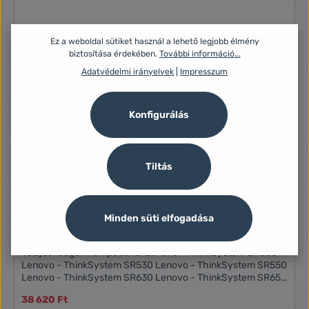
Ez a weboldal sütiket használ a lehető legjobb élmény
biztosítása érdekében.
További információ...
Adatvédelmi irányelvek
|
Impresszum
Konfigurálás
Tiltás
Minden süti elfogadása
8GB 2666MHz DDR4 RAM Kingston-Lenovo szerver
memória (KTL-TS426S8/8G)
Tulajdonságok:Kompatibilis: Lenovo - ThinkSystem SN550
Lenovo - ThinkSystem SR530 Lenovo - ThinkSystem SR550
Lenovo - ThinkSystem SR630 Lenovo - ThinkSystem SR650
Lenovo - ThinkSystem ST550 1R (Single Rank)
38 620 Ft