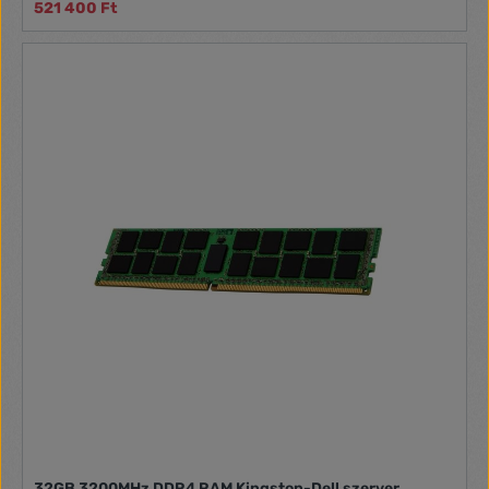
521 400 Ft
32GB 3200MHz DDR4 RAM Kingston-Dell szerver