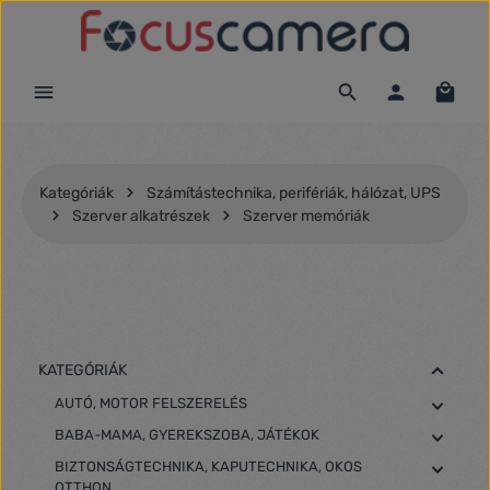
Ugrás a fő tartalomra
Kategóriák
Számítástechnika, perifériák, hálózat, UPS
Szerver alkatrészek
Szerver memóriák
KATEGÓRIÁK
AUTÓ, MOTOR FELSZERELÉS
BABA-MAMA, GYEREKSZOBA, JÁTÉKOK
BIZTONSÁGTECHNIKA, KAPUTECHNIKA, OKOS
OTTHON