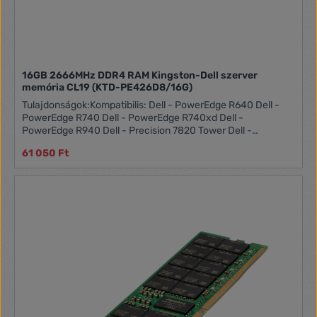
16GB 2666MHz DDR4 RAM Kingston-Dell szerver
memória CL19 (KTD-PE426D8/16G)
Tulajdonságok:Kompatibilis: Dell - PowerEdge R640 Dell -
PowerEdge R740 Dell - PowerEdge R740xd Dell -
PowerEdge R940 Dell - Precision 7820 Tower Dell -
Precision Workstation 5820 2R (Dual Rank)
61 050 Ft