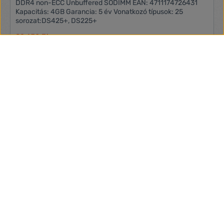
DDR4 non-ECC Unbuffered SODIMM EAN: 4711174726431
Kapacitás: 4GB Garancia: 5 év Vonatkozó típusok: 25
sorozat:DS425+, DS225+
89 650 Ft