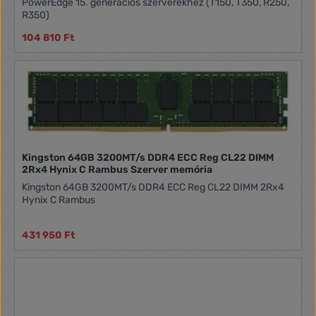
PowerEdge 15. generációs szerverekhez (T150, T350, R250,
R350)
104 810 Ft
Kingston 64GB 3200MT/s DDR4 ECC Reg CL22 DIMM
2Rx4 Hynix C Rambus Szerver memória
Kingston 64GB 3200MT/s DDR4 ECC Reg CL22 DIMM 2Rx4
Hynix C Rambus
431 950 Ft