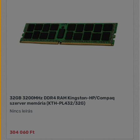
32GB 3200MHz DDR4 RAM Kingston-HP/Compaq
szerver memória (KTH-PL432/32G)
Nincs leírás
304 060 Ft