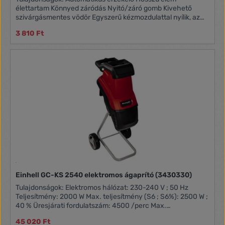
élettartam Könnyed záródás Nyitó/záró gomb Kivehető
szivárgásmentes vödör Egyszerű kézmozdulattal nyílik, az
érzékelő forgatható Katica mintás kivitel Űrtartalom: 2 literes
3 810 Ft
Áramforrás: 2x AA elem
Einhell GC-KS 2540 elektromos ágaprító (3430330)
Tulajdonságok: Elektromos hálózat: 230-240 V ; 50 Hz
Teljesítmény: 2000 W Max. teljesítmény (S6 ; S6%): 2500 W ;
40 % Üresjárati fordulatszám: 4500 /perc Max.
gallyvastagság: 40 mm Zajszint: 106 dB (A) Hosszúság: 420
45 020 Ft
mm Szélesség: 300 mm Magasság: 620 mm Egyedi