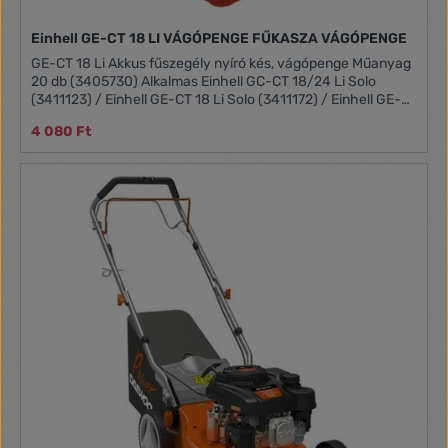
Einhell GE-CT 18 LI VÁGÓPENGE FŰKASZA VÁGÓPENGE
GE-CT 18 Li Akkus fűszegély nyíró kés, vágópenge Műanyag
20 db (3405730) Alkalmas Einhell GC-CT 18/24 Li Solo
(3411123) / Einhell GE-CT 18 Li Solo (3411172) / Einhell GE-
CT 18 Li Kit (1x2,0Ah) (3411197)modellekhez.
4 080 Ft