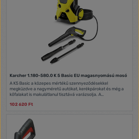
Karcher 1.180-580.0 K 5 Basic EU magasnyomású mosó
A K5 Basic a közepes mértékű szennyeződésekkel
megküzdve a nagyméretű autókat, kerékpárokat és még a
kőfalakat is makulátlanul tisztává varázsolja. A
magasnyomású mosó nagy teljesítményű vízhűtéses
102 620 Ft
motorral van felszerelve, Quick Connect gyorscsatlakozó
rendszerrel ellátott kioldópisztollyal és 8 méteres
nagynyomású tömlővel rendelkezik. A készülékhez tartozik
egy Vario Power szórópisztoly (VPS) is, amely egyszerűvé
teszi a szükséges nyomás beállítását, és kíméletes kezelést
biztosít az érzékeny felületek számára, valamint egy nagy