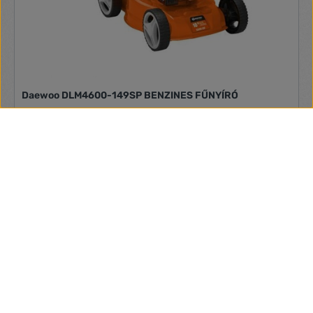
Daewoo DLM4600-149SP BENZINES FŰNYÍRÓ
Nincs leírás
93 320 Ft