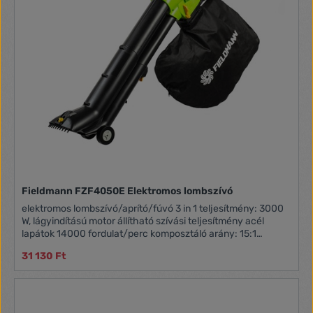
Fieldmann FZF4050E Elektromos lombszívó
elektromos lombszívó/aprító/fúvó 3 in 1 teljesítmény: 3000
W, lágyindítású motor állítható szívási teljesítmény acél
lapátok 14000 fordulat/perc komposztáló arány: 15:1
légsebesség: 100-300 km/h szívóteljesítmény: 10-16
31 130 Ft
m3/perc gyűjtőzsák térfogata: 45 l teleszkópos szár
tartozék vállpánt vezetőkerék önsúly: 3,7 kg