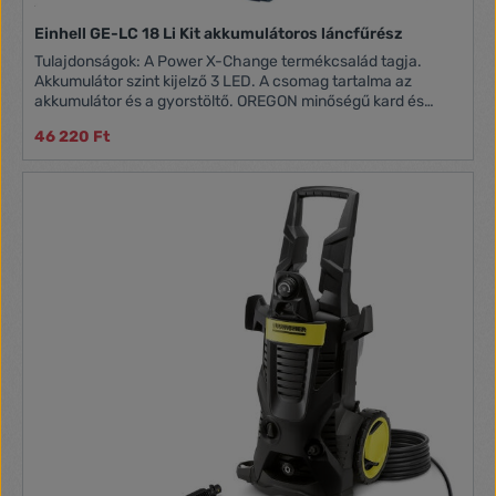
Einhell GE-LC 18 Li Kit akkumulátoros láncfűrész
Tulajdonságok: A Power X-Change termékcsalád tagja.
Akkumulátor szint kijelző 3 LED. A csomag tartalma az
akkumulátor és a gyorstöltő. OREGON minőségű kard és
lánc. Ergonomikus fogantyú. Nagy olajbetöltő. Automatikus
46 220 Ft
lánckenés. Akkumulátor típusa: Li-Ion Akkumulátor
feszültség: 18 V Kapacitás: 3000 mAh Olajtartály űrtartalom:
200 ml Láncvezető hossza: 25 cm Vágási sebesség: 4.3 m/s
1 db 3,0 Ah Einhell Power X-Change akkumulátor 1 db Einhell
gyorstöltő OREGON minőségű lánc Tömeg: 3.1 kg 1+1 év
garancia az összes EINHELL Classic, Home, Expert termékre,
online regisztráció esetén!