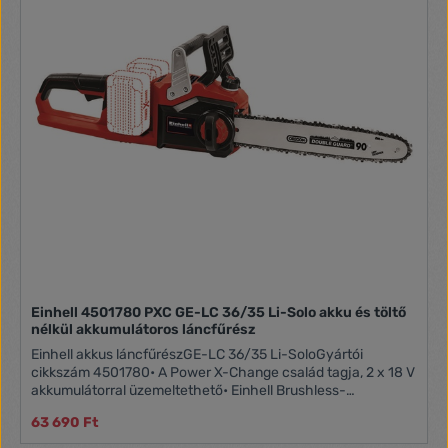
Einhell 4501780 PXC GE-LC 36/35 Li-Solo akku és töltő
nélkül akkumulátoros láncfűrész
Einhell akkus láncfűrészGE-LC 36/35 Li-SoloGyártói
cikkszám 4501780• A Power X-Change család tagja, 2 x 18 V
akkumulátorral üzemeltethető• Einhell Brushless-
technológia - szénkefe nélküli elektromotorral• Kiváló
63 690 Ft
percőségű OREGON vágókard és fűrészlánc• Szerszám
nélküli láncfeszítés és láncsere• Visszacsapódás-védelem