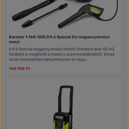
Karcher 1.168-508.0 K 6 Special EU magasnyomású
mosó
A K 6 Special magasnyomású tisztító óránként akár 60 m2
felületet is megtisztít a makacs szennyeződésektől. Ennek
során kimondottan kényelmesnek és nagy
teljesítőképességűnek is bizonyul. Felszereltségeihez Quick
145 190 Ft
Connect rendszerű pisztoly, egy 10 méteres
csavarodásmentes PremiumFlex Anti-Twist magasnyomású
tömlő, egy Vario Power szórószár (VPS), egy szennymaró és
egy vízszűrő.