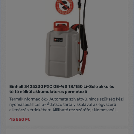
Einhell 3425230 PXC GE-WS 18/150 Li-Solo akku és
töltő nélkül akkumulátoros permetező
Termékinformációk:• Automata szivattyú, nincs szükség kézi
nyomásbeállításra• Átlátszó tartály skálával az egyszerű
ellenőrzés érdekében• Állítható réz szórófej• Nemesacél
permetezőszár• Vízálló akkumulátorburkolat• Nagy méretű
45 550 Ft
betöltőnyílás az egyszerű feltöltés érdekében• Párnázott
hevederek a könnyű munkavégzésért•
Növényvédőszerek/műtrágyák/gyomirtók permetezésére•