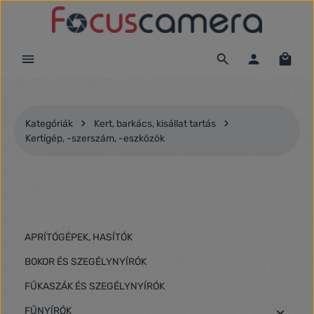
Ugrás a fő tartalomra
Kategóriák
Kert, barkács, kisállat tartás
Kertigép, -szerszám, -eszközök
APRÍTÓGÉPEK, HASÍTÓK
BOKOR ÉS SZEGÉLYNYÍRÓK
FŰKASZÁK ÉS SZEGÉLYNYÍRÓK
FŰNYÍRÓK