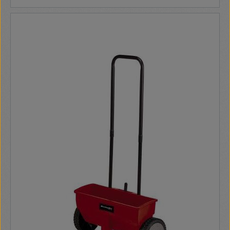
csomagolás bruttó tömege: 11.6 kg Termék tömege: 9.9 kg 2
db penge különleges acélból Nagyméretű tölcsérnyílás
Motorvédő kapcsoló Lehajtható tölcsér biztonsági retesszel
Erős alváz kerekekkel Aprítékgyűjtő zsák Kampó az
aprítékgyűjtő zsáknak Praktikus szállítófogantyú Tartó a
megállítónak Megállítóval