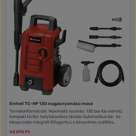
teljesítményű forgó pontfúvókával ellátott
szennyeződésfúvó, amely a legmakacsabb
szennyeződésekkel is megbirkózik. A beépített vízszűrő a
szivattyú védelmét szolgálja.
Einhell TC-HP 130 magasnyomású mosó
Termékinformációk: Maximális nyomás: 130 bar Kis méretű,
kompakt kivitel, helytakarékos tárolás Automatikus be- és
kikapcsolás Integrált főfogantyú a kényelmes szállítás
érdekében Szennyezett felületek tisztítására, 390 liter/óra
42 870 Ft
sebességgel Tömlőcsatlakozóba integrált szűrővel A kis