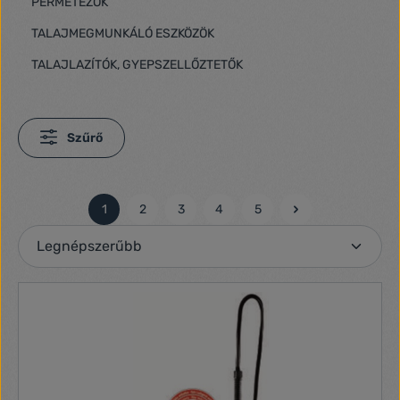
PERMETEZŐK
TALAJMEGMUNKÁLÓ ESZKÖZÖK
TALAJLAZÍTÓK, GYEPSZELLŐZTETŐK
Szűrő
1
2
3
4
5
Oldal
Oldal
Oldal
Oldal
Oldal