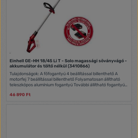
Einhell GE-HH 18/45 Li T - Solo magassági söványvágó -
akkumulátor és töltő nélkül (3410866)
Tulajdonságok: A főfogantyú 4 beállítással billenthető A
motorfej 7 beállítással billenthető Folyamatosan állítható
teleszkópos alumínium fogantyú További állítható fogantyú
gyors rögzítővel Fém hajtómű hosszú élettartamra Lézerrel
46 890 Ft
vágott és gyémánt csiszolt acélból készült penge Erős
vágóvédő a tároláshoz és szállításhoz Akkumulátor és töltő
nélkül (külön kapható) Pengehossz: 450 mm Max. vágási
hossz: 400 mm A fogak közötti távolság: 16 mm Vágás
percenként: 1700 min ^ -1 A termék tömege (kg): 4.28 Bruttó
tömeg (kg): 5.44 1+1 év garancia az összes EINHELL Classic,
Home, Expert termékre, online regisztráció esetén!