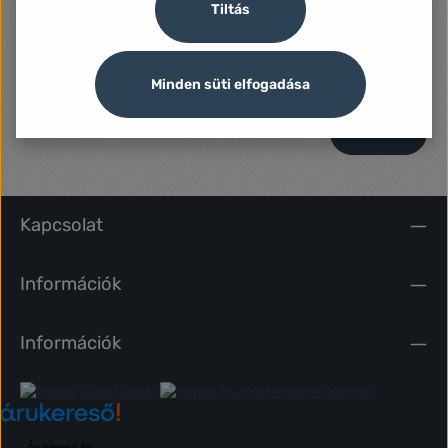
Adatvédelmi információinkat
, és elfogadta
Tiltás
Általános szerződési feltételeinket
.
*
Minden süti elfogadása
A csillaggal (*) jelölt mezők kitöltése kötelező.
Küldés
Kapcsolat
Információk
Információk
marketplace partner
Árukereső.hu