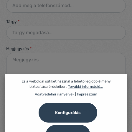
Tárgy
*
Megjegyzés
*
Ez a weboldal sütiket használ a lehető legjobb élmény
biztosítása érdekében.
További információ...
Adatvédelmi irányelvek
|
Impresszum
Ez a webhely reCAPTCHA által védett, és a Google
Adatvédelmi
szabályzata
és
Felhasználási feltételei
érvényesek.
Konfigurálás
Adatvédelem
A folytatás kiválasztásával megerősíti, hogy elolvasta