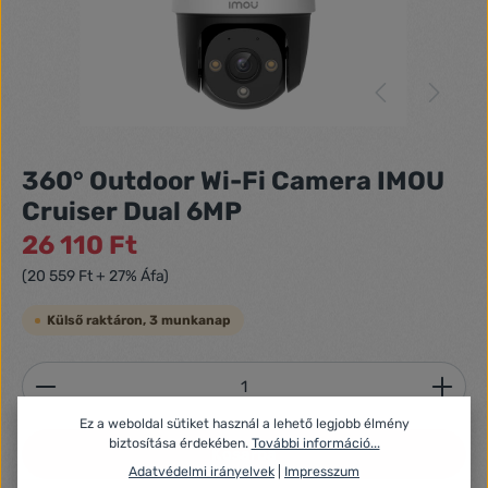
360° Outdoor Wi-Fi Camera IMOU
Cruiser Dual 6MP
26 110 Ft
(20 559 Ft + 27% Áfa)
Külső raktáron, 3 munkanap
Termékmennyiség: Adja meg a kívánt mennyiséget
Ez a weboldal sütiket használ a lehető legjobb élmény
biztosítása érdekében.
További információ...
Kosárba
Adatvédelmi irányelvek
|
Impresszum