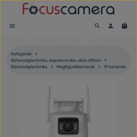
Ugrás a fő tartalomra
Kategóriák
Biztonságtechnika, kaputechnika, okos otthon
Biztonságtechnika
Megfigyelőkamerák
IP kamerák
Képgaléria kihagyása