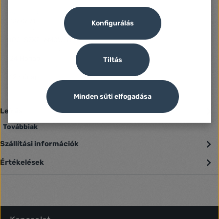
Azonosító:
1260671
Konfigurálás
Gyártó száma:
IPC-S7XP-6M0WED
Fogyasztói jótállás:
24 Hónap
Tiltás
Jótállás (Jogi személy):
12 Hónap
Minden süti elfogadása
Leírás
Továbbiak
Szállítási információk
Értékelések