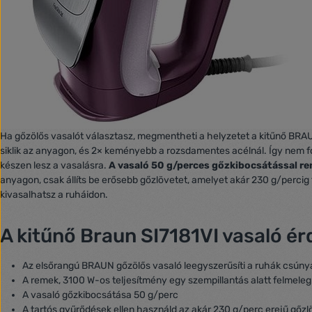
Ha gőzölős vasalót választasz, megmentheti a helyzetet a kitűnő BRA
siklik az anyagon, és 2× keményebb a rozsdamentes acélnál. Így nem f
készen lesz a vasalásra.
A vasaló
50 g/perc
es gőzkibocsátással re
anyagon, csak állíts be erősebb gőzlövetet, amelyet akár 230 g/perci
kivasalhatsz a ruháidon.
A kitűnő Braun SI7181VI vasaló ér
Az elsőrangú BRAUN gőzölős vasaló leegyszerűsíti a ruhák csúny
A remek, 3100 W-os teljesítmény egy szempillantás alatt felmelegí
A vasaló gőzkibocsátása 50 g/perc
A tartós gyűrődések ellen használd az akár 230 g/perc erejű gőzl