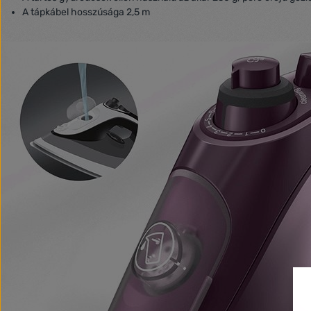
A tápkábel hosszúsága 2,5 m