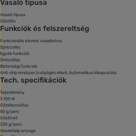
Vasaló típusa
Vasaló típusa
Gőzölős
Funkciók és felszereltség
Funkcionális elemek vasaláshoz
Spriccelés
Egyéb funkciók
Öntisztítás
Biztonsági funkciók
Anti-drip rendszer (csöpögés ellen)
,
Automatikus kikapcsolás
Tech. specifikációk
Teljesítmény
3 100 W
Gőzkibocsátás
50 g/perc
Gőzlövet
230 g/perc
Vasalótalp anyaga