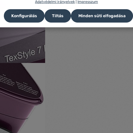
Adatvédelmi irányelvek
|
Impresszum
Konfigurálás
Tiltás
Minden süti elfogadása