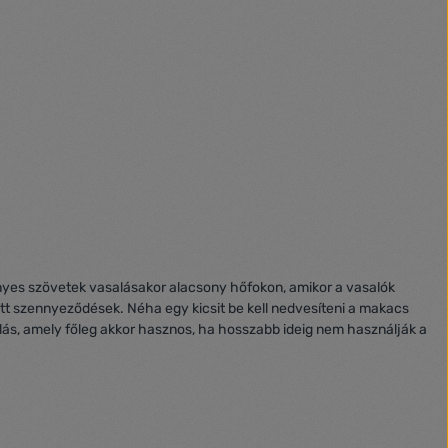
nyes szövetek vasalásakor alacsony hőfokon, amikor a vasalók
tt szennyeződések. Néha egy kicsit be kell nedvesíteni a makacs
olás, amely főleg akkor hasznos, ha hosszabb ideig nem használják a