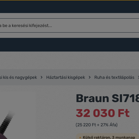
si kis és nagygépek
Háztartási kisgépek
Ruha és textilápolás
Braun SI71
32 030 Ft
(25 220 Ft + 27% Áfa)
Külső raktáron, 3 munkanap