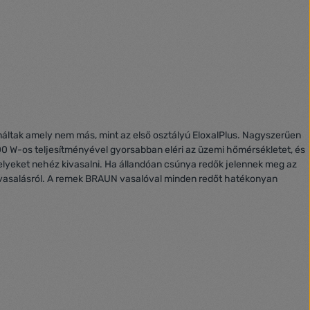
náltak amely nem más, mint az első osztályú EloxalPlus. Nagyszerűen
00 W-os teljesítményével gyorsabban eléri az üzemi hőmérsékletet, és
lyeket nehéz kivasalni. Ha állandóan csúnya redők jelennek meg az
s vasalásról. A remek BRAUN vasalóval minden redőt hatékonyan