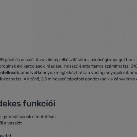
UN gőzölős vasaló. A vasalótalp elkészítéséhez minőségi anyagot hasz
ordulnak elő karcolások, ráadásul hosszú élettartamra számíthatsz. 31
ndelkezik
, amellyel könnyen megbirkózhatsz a vastag anyagokkal, ame
g fokozhatsz. A kitűnő, 2,5 m hosszú tápkábel gondoskodik a kényelme
dekes funkciói
a gyűrődéseinek eltüntetését
ti a vasalót
övetet