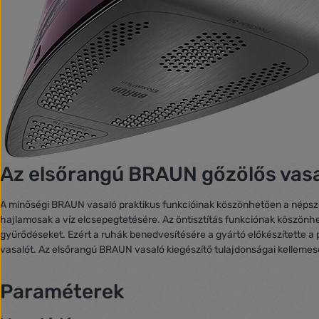
Az elsőrangú BRAUN gőzölős vasa
A minőségi BRAUN vasaló praktikus funkcióinak köszönhetően a népszer
hajlamosak a víz elcsepegtetésére. Az öntisztítás funkciónak köszön
gyűrődéseket. Ezért a ruhák benedvesítésére a gyártó előkészítette a 
vasalót. Az elsőrangú BRAUN vasaló kiegészítő tulajdonságai kellemese
Paraméterek