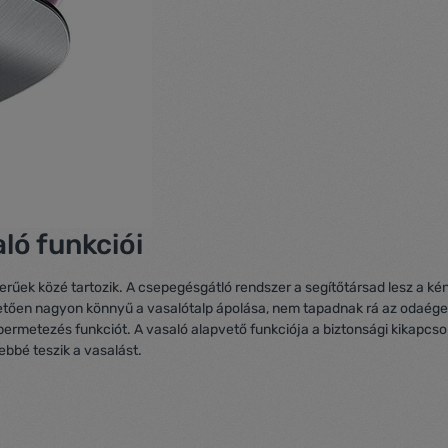
ló funkciói
űek közé tartozik. A csepegésgátló rendszer a segítőtársad lesz a ké
hetően nagyon könnyű a vasalótalp ápolása, nem tapadnak rá az odaége
permetezés funkciót. A vasaló alapvető funkciója a biztonsági kikapcs
bbé teszik a vasalást.