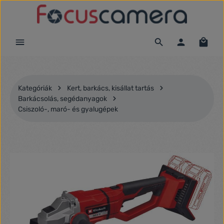
Ugrás a fő tartalomra
Kategóriák
Kert, barkács, kisállat tartás
Barkácsolás, segédanyagok
Csiszoló-, maró- és gyalugépek
Képgaléria kihagyása