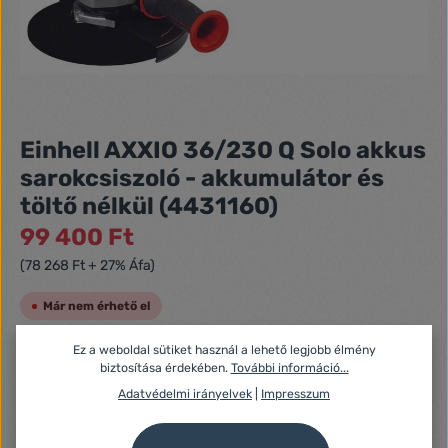
Einhell AXXIO 36/230 Q Solo akkus
sarokcsiszoló - akkumulátor és
töltő nélkül (4431160)
99 400 Ft
(78 268 Ft + 27% Áfa)
Már nem érhető el
Ez a weboldal sütiket használ a lehető legjobb élmény
Azonosító:
biztosítása érdekében.
További információ...
1205161
Gyártó száma:
Adatvédelmi irányelvek
|
Impresszum
e4431160
Fogyasztói jótállás:
24 Hónap