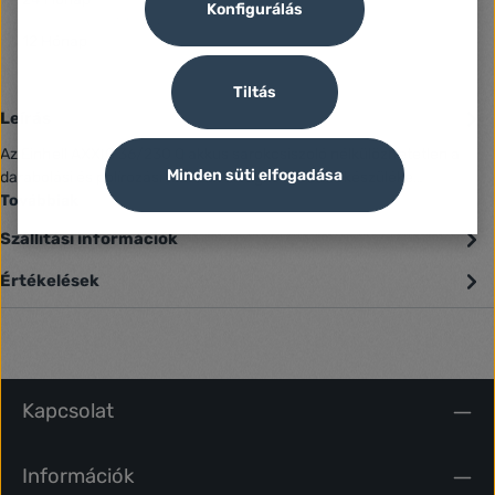
Konfigurálás
Jótállás (Jogi személy):
12 Hónap
Tiltás
Leírás
Az Einhell AXXIO 36/230 Q akkus sarokcsiszoló nélkülözhetetlen a
Minden süti elfogadása
darabolási és polírozási munkák elvégzéséhez. A készüléke…
Továbbiak
Szállítási információk
Értékelések
Kapcsolat
Információk