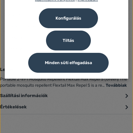
Azonosító:
1262716
Konfigurálás
Gyártó száma:
Max Repel S-GR
Fogyasztói jótállás:
24 Hónap
Tiltás
Jótállás (Jogi személy):
12 Hónap
Minden süti elfogadása
Leírás
Portable 2-in-1 Mosquito Repellent Flextail Max Repel S (Green) The
portable mosquito repellent Flextail Max Repel S is a re…
Továbbiak
Szállítási információk
Értékelések