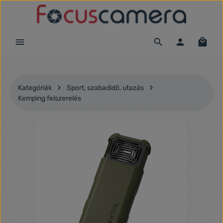
Ugrás a fő tartalomra
Kategóriák
Sport, szabadidő, utazás
Kemping felszerelés
Képgaléria kihagyása