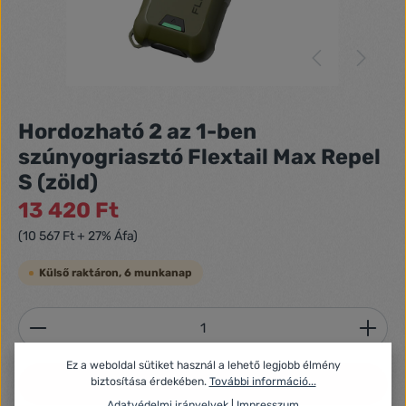
Hordozható 2 az 1-ben
szúnyogriasztó Flextail Max Repel
S (zöld)
13 420 Ft
(10 567 Ft + 27% Áfa)
Külső raktáron, 6 munkanap
Termékmennyiség: Adja meg a kívánt mennyiséget
Ez a weboldal sütiket használ a lehető legjobb élmény
biztosítása érdekében.
További információ...
Kosárba
Adatvédelmi irányelvek
|
Impresszum