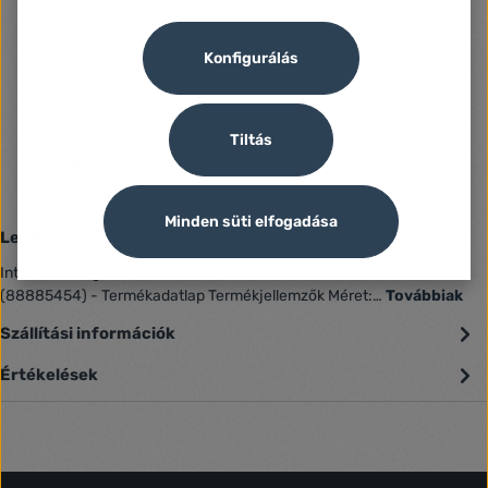
Azonosító:
1121987
Konfigurálás
Gyártó száma:
InterTech88885454
Fogyasztói jótállás:
12 Hónap
Tiltás
Jótállás (Jogi személy):
12 Hónap
Minden süti elfogadása
Leírás
Inter-Tech Argus L-12025 Aura RGB ház hűtő ventilátor 12cm
(88885454) - Termékadatlap Termékjellemzők Méret:…
Továbbiak
Szállítási információk
Értékelések