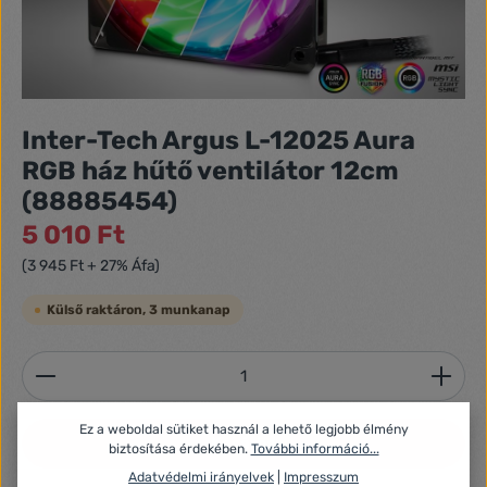
Inter-Tech Argus L-12025 Aura
RGB ház hűtő ventilátor 12cm
(88885454)
5 010 Ft
(3 945 Ft + 27% Áfa)
Külső raktáron, 3 munkanap
Termékmennyiség: Adja meg a kívánt mennyiséget
Ez a weboldal sütiket használ a lehető legjobb élmény
Kosárba
biztosítása érdekében.
További információ...
Adatvédelmi irányelvek
|
Impresszum