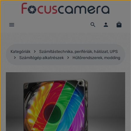
Ugrás a fő tartalomra
Kategóriák
Számítástechnika, perifériák, hálózat, UPS
Számítógép alkatrészek
Hűtőrendszerek, modding
Képgaléria kihagyása